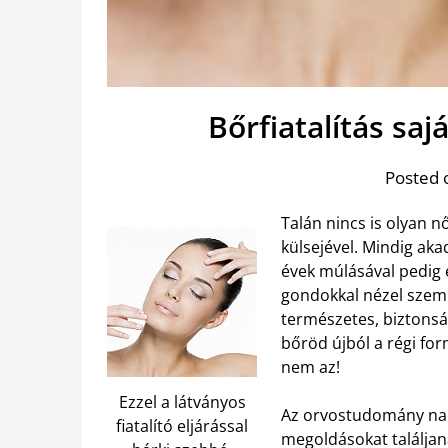
Bőrfiatalítás saj
Posted 
Talán nincs is olyan n
külsejével. Mindig aka
évek múlásával pedig 
gondokkal nézel szemb
természetes, biztons
bőröd újból a régi for
nem az!
Ezzel a látványos
Az orvostudomány napr
fiatalító eljárással
megoldásokat találjan