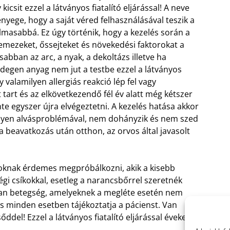
csit ezzel a látványos fiatalító eljárással! A neve
ényege, hogy a saját véred felhasználásával teszik a
lmasabbá. Ez úgy történik, hogy a kezelés során a
lemezeket, őssejteket és növekedési faktorokat a
sabban az arc, a nyak, a dekoltázs illetve ha
degen anyag nem jut a testbe ezzel a látványos
ogy valamilyen allergiás reakció lép fel vagy
t tart és az elkövetkezendő fél év alatt még kétszer
te egyszer újra elvégeztetni. A kezelés hatása akkor
ilyen alvásproblémával, nem dohányzik és nem szed
 a beavatkozás után otthon, az orvos által javasolt
 azoknak érdemes megpróbálkozni, akik a kisebb
égi csíkokkal, esetleg a narancsbőrrel szeretnék
yan betegség, amelyeknek a megléte esetén nem
os minden esetben tájékoztatja a pácienst. Van
del! Ezzel a látványos fiatalító eljárással éveket is