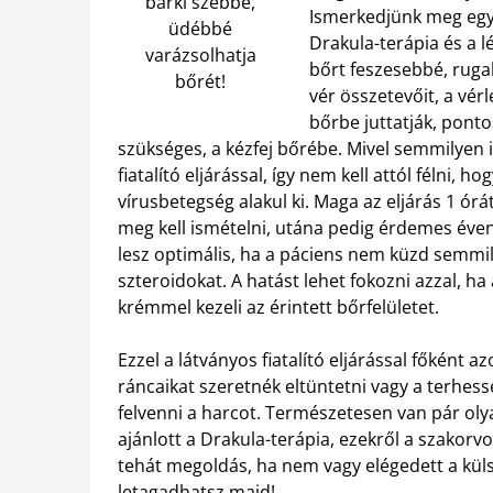
bárki szebbé,
Ismerkedjünk meg egy ki
üdébbé
Drakula-terápia és a l
varázsolhatja
bőrt feszesebbé, ruga
bőrét!
vér összetevőit, a vér
bőrbe juttatják, ponto
szükséges, a kézfej bőrébe.
Mivel semmilyen i
fiatalító eljárással, így nem kell attól félni, h
vírusbetegség alakul ki. Maga az eljárás 1 órá
meg kell ismételni, utána pedig érdemes éven
lesz optimális, ha a páciens nem küzd semm
szteroidokat. A hatást lehet fokozni azzal, ha
krémmel kezeli az érintett bőrfelületet.
Ezzel a látványos fiatalító eljárással főként
ráncaikat szeretnék eltüntetni vagy a terhess
felvenni a harcot. Természetesen van pár ol
ajánlott a Drakula-terápia, ezekről a szakorv
tehát megoldás, ha nem vagy elégedett a külsőd
letagadhatsz majd!