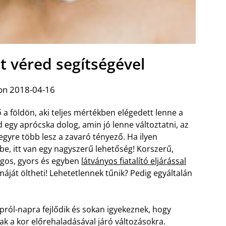
át véred segítségével
on 2018-04-16
ő a földön, aki teljes mértékben elégedett lenne a
d egy aprócska dolog, amin jó lenne változtatni, az
egyre több lesz a zavaró tényező. Ha ilyen
e, itt van egy nagyszerű lehetőség! Korszerű,
ágos, gyors és egyben
látványos fiatalító eljárással
máját öltheti! Lehetetlennek tűnik? Pedig egyáltalán
ól-napra fejlődik és sokan igyekeznek, hogy
ak a kor előrehaladásával járó változásokra.