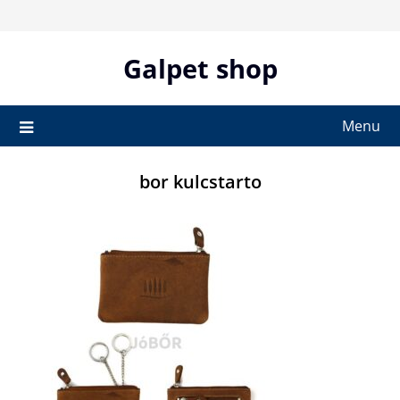
Skip
to
content
Galpet shop
Menu
bor kulcstarto