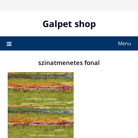
Skip
to
content
Galpet shop
Menu
szinatmenetes fonal