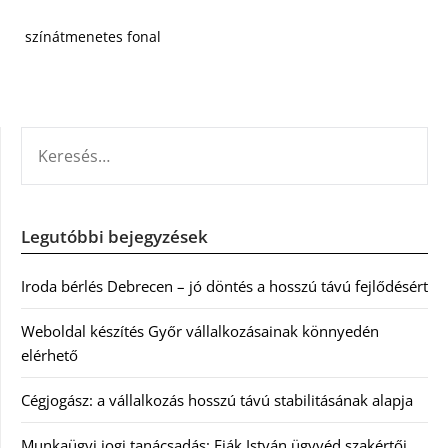
színátmenetes fonal
KERESÉS:
Legutóbbi bejegyzések
Iroda bérlés Debrecen – jó döntés a hosszú távú fejlődésért
Weboldal készítés Győr vállalkozásainak könnyedén
elérhető
Cégjogász: a vállalkozás hosszú távú stabilitásának alapja
Munkaügyi jogi tanácsadás: Fiák István ügyvéd szakértői