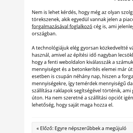
Nem is lehet kérdés, hogy még az olyan szolg
törekszenek, akik egyedül vannak jelen a piac
forgalmazásával foglalkozó
cég is, ami jelenl
országban.
A technológiájuk elég gyorsan közkedveltté v
használ, amivel az építési idő nagyban lecsö
hogy a fenti weboldalon kiválasszák a számu
mennyiséget és a betonkerítés elemei már út
esetben is csupán néhány nap, hiszen a forg
mennyiségekre, így temérdek mennyiségű dara
szállítása raklapok segítségével történik, am
úton. Ha nem szeretné a szállítási opciót igé
lehetőség, hogy saját maga hozza el.
« Előző: Egyre népszerűbbek a megújuló