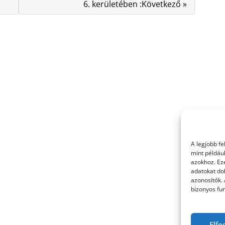
6. kerületében :Következő »
A legjobb f
mint példáu
azokhoz. Ez
adatokat dol
azonosítók.
bizonyos fun
Elfo