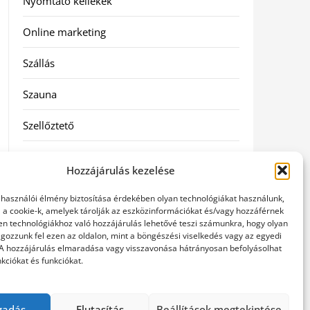
Nyomtató kellékek
Online marketing
Szállás
Szauna
Szellőztető
Szolgáltatás
Hozzájárulás kezelése
Táskák
elhasználói élmény biztosítása érdekében olyan technológiákat használunk,
l a cookie-k, amelyek tárolják az eszközinformációkat és/vagy hozzáférnek
Utazás
en technológiákhoz való hozzájárulás lehetővé teszi számunkra, hogy olyan
gozzunk fel ezen az oldalon, mint a böngészési viselkedés vagy az egyedi
 A hozzájárulás elmaradása vagy visszavonása hátrányosan befolyásolhat
Vásárlás
kciókat és funkciókat.
Webáruházak
gadás
Elutasítás
Beállítások megtekintése