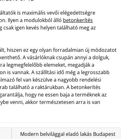
áltatók is maximális vevői elégedettségre
on. Ilyen a modulokból álló
betonkerítés
eg csak igen kevés helyen található meg az
ált, hiszen ez egy olyan forradalmian új módozatot
kkenthető. A vásárlóknak csupán annyi a dolguk,
kra legmegfelelőbb elemeket, megadják a
on is vannak.
A szállítási idő még a legrosszabb
almazó fel van készülve a nagyobb rendelési
b található a raktárukban. A betonkerítés
i garantálja, hogy ne essen baja a terméknek az
nybe venni, akkor természetesen arra is van
Modern belvilággal eladó lakás Budapest