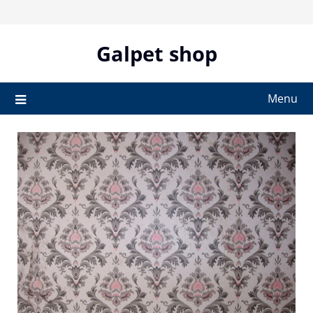
Skip
to
content
Galpet shop
Menu