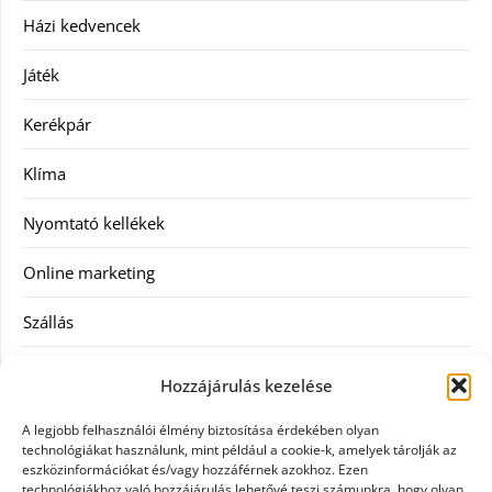
Házi kedvencek
Játék
Kerékpár
Klíma
Nyomtató kellékek
Online marketing
Szállás
Szauna
Hozzájárulás kezelése
Szellőztető
A legjobb felhasználói élmény biztosítása érdekében olyan
technológiákat használunk, mint például a cookie-k, amelyek tárolják az
Szolgáltatás
eszközinformációkat és/vagy hozzáférnek azokhoz. Ezen
technológiákhoz való hozzájárulás lehetővé teszi számunkra, hogy olyan