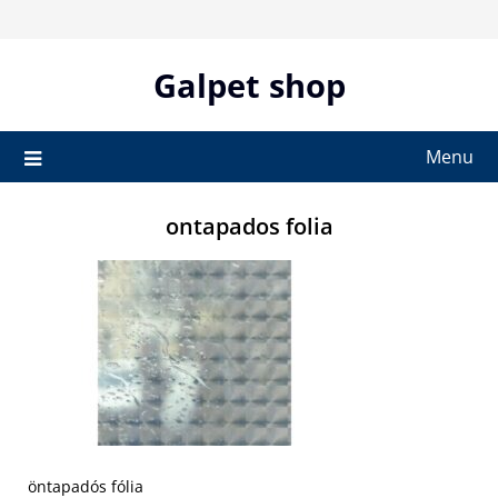
Skip
to
content
Galpet shop
Menu
ontapados folia
öntapadós fólia