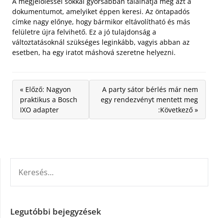
A megjelöléssel sokkal gyorsabban találhatja meg azt a
dokumentumot, amelyiket éppen keresi. Az öntapadós
címke nagy előnye, hogy bármikor eltávolítható és más
felületre újra felvihető. Ez a jó tulajdonság a
változtatásoknál szükséges leginkább, vagyis abban az
esetben, ha egy iratot máshová szeretne helyezni.
« Előző: Nagyon
A party sátor bérlés már nem
praktikus a Bosch
egy rendezvényt mentett meg
IXO adapter
:Következő »
KERESÉS:
Legutóbbi bejegyzések