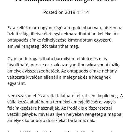
Posted on 2019-11-14
Ez a kellék már nagyon régóta forgalomban van, hiszen az
üzleti világ, illetve élet egyik elmaradhatatlan kelléke. Az
öntapadós címke felhelyezése kimondottan
egyszerű,
amivel rengeteg időt takaríthat meg.
Gyorsan felragasztható bármilyen felületre és el is
távolítható, persze ez csak az olyan típusokra vonatkozik,
amelyek visszaszedhetőek. Az öntapadós címke néhány
változata kiválóan ellenáll a melegnek és a hidegnek
egyaránt.
Nem szakad el és a rajta található felirat sem kopik meg. A
vállalkozók általában a termékeik megjelölésére, vagyis
felcímkézésére használják. Az irodák is előszeretettel
veszik igénybe, mivel az ilyen helyeken rengeteg a mappa,
amelyek különböző dossziékat tartalmaznak.