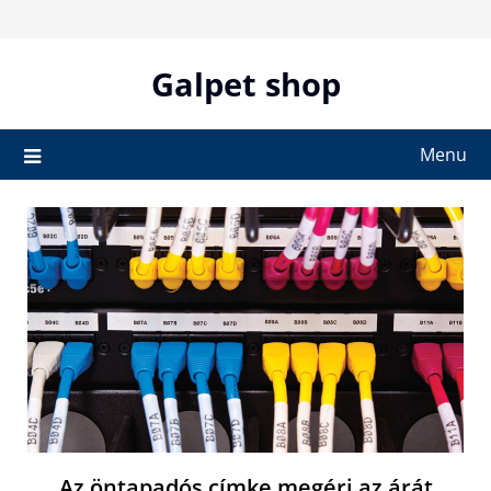
Skip
to
content
Galpet shop
Menu
Az öntapadós címke megéri az árát