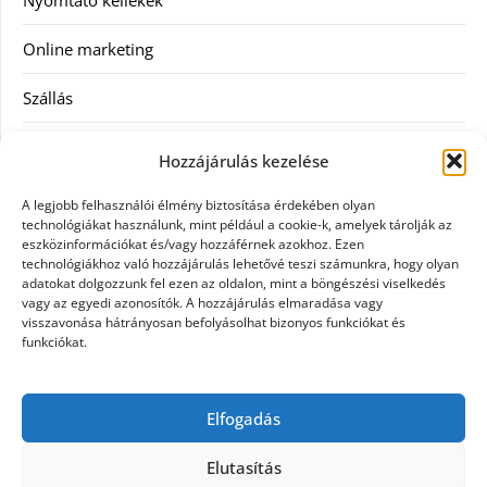
Online marketing
Szállás
Szauna
Hozzájárulás kezelése
Szellőztető
A legjobb felhasználói élmény biztosítása érdekében olyan
technológiákat használunk, mint például a cookie-k, amelyek tárolják az
Szolgáltatás
eszközinformációkat és/vagy hozzáférnek azokhoz. Ezen
technológiákhoz való hozzájárulás lehetővé teszi számunkra, hogy olyan
adatokat dolgozzunk fel ezen az oldalon, mint a böngészési viselkedés
Táskák
vagy az egyedi azonosítók. A hozzájárulás elmaradása vagy
visszavonása hátrányosan befolyásolhat bizonyos funkciókat és
Utazás
funkciókat.
Vásárlás
Elfogadás
Webáruházak
Elutasítás