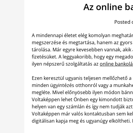
Az online b
Posted 
A mindennapi életet elég komolyan meghatár
megszerzése és megtartása, hanem az gyors é
tárolása. Már egyre kevesebben vannak, akik
fizetésüket. A leggyakoribb, hogy egy megadot
ilyen népszerű szolgáltatás az
online bankolá
Ezen keresztül ugyanis teljesen mellőzhető a
minden ügyintézés otthonról vagy a munkahely
megléte. Mivel előnyösebb ilyen módon bánni 
Voltaképpen lehet Önben egy kimondott bizto
helyen van egy számlán és így nem tudják azt 
Voltaképpen már valós kontaktusban sem kell
digitálisan kapja meg és ugyanúgy elköltheti. 