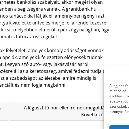
rnetes bankolás szabályait, akkor megéri olyan
denben a segítségére vannak. A granitbank.hu
os tanácsokkal látják el, amennyiben igényli azt.
a kivitelét tekintve és mérje fel a rendelkezésre
icsit mélyebben elmerül a pénzügyi világban, úgy
kamatoztatni az összegeket.
nök felvételét, amelyek komoly adósságot vonnak
n opciók, amelyek kifejezetten előnyösek tudnak
át. Legyen szó autó- vagy lakásvásárlásról,
zésre áll az a keretösszeg, amivel fedezni tudja a
azt a szabadságot az életébe, amire mindig is
tenciált és nem fogja megbánni!
A legjobb f
mint példáu
azokhoz. Ez
adatokat dol
azonosítók.
s
A légtisztító por ellen remek megoldás
bizonyos fun
:Következő »