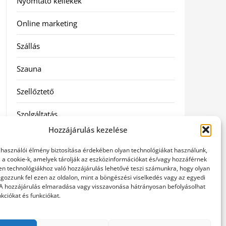
Nyomtató kellékek
Online marketing
Szállás
Szauna
Szellőztető
Szolgáltatás
Hozzájárulás kezelése
Táskák
elhasználói élmény biztosítása érdekében olyan technológiákat használunk,
Utazás
l a cookie-k, amelyek tárolják az eszközinformációkat és/vagy hozzáférnek
en technológiákhoz való hozzájárulás lehetővé teszi számunkra, hogy olyan
gozzunk fel ezen az oldalon, mint a böngészési viselkedés vagy az egyedi
Vásárlás
 A hozzájárulás elmaradása vagy visszavonása hátrányosan befolyásolhat
kciókat és funkciókat.
Webáruházak