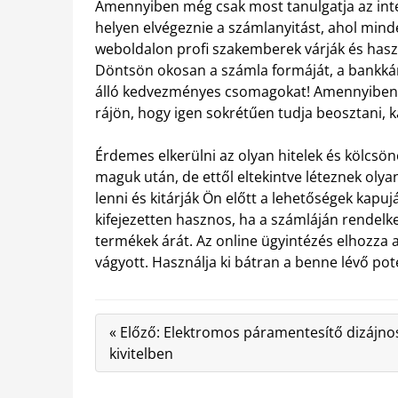
Amennyiben még csak most tanulgatja az inte
helyen elvégeznie a számlanyitást, ahol min
weboldalon profi szakemberek várják és haszn
Döntsön okosan a számla formáját, a bankkárty
álló kedvezményes csomagokat! Amennyiben k
rájön, hogy igen sokrétűen tudja beosztani, 
Érdemes elkerülni az olyan hitelek és kölcsö
maguk után, de ettől eltekintve léteznek olya
lenni és kitárják Ön előtt a lehetőségek kapuj
kifejezetten hasznos, ha a számláján rendelke
termékek árát. Az online ügyintézés elhozza 
vágyott. Használja ki bátran a benne lévő po
« Előző: Elektromos páramentesítő dizájno
kivitelben