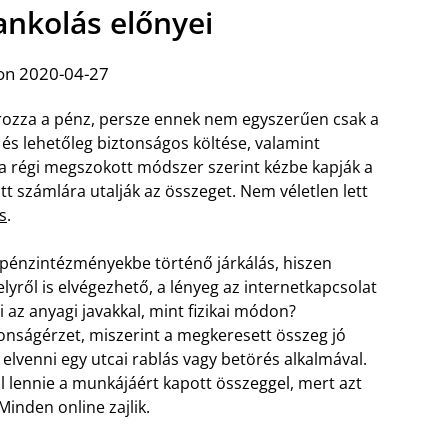
ankolás előnyei
on 2020-04-27
ozza a pénz, persze ennek nem egyszerűen csak a
s lehetőleg biztonságos költése, valamint
 a régi megszokott módszer szerint kézbe kapják a
t számlára utalják az összeget. Nem véletlen lett
s
.
 pénzintézményekbe történő járkálás, hiszen
ről is elvégezhető, a lényeg az internetkapcsolat
az anyagi javakkal, mint fizikai módon?
nságérzet, miszerint a megkeresett összeg jó
elvenni egy utcai rablás vagy betörés alkalmával.
 lennie a munkájáért kapott összeggel, mert azt
Minden online zajlik.