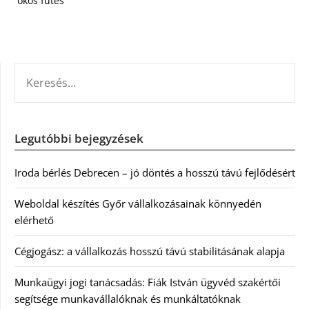
okos fűtés
KERESÉS:
Legutóbbi bejegyzések
Iroda bérlés Debrecen – jó döntés a hosszú távú fejlődésért
Weboldal készítés Győr vállalkozásainak könnyedén
elérhető
Cégjogász: a vállalkozás hosszú távú stabilitásának alapja
Munkaügyi jogi tanácsadás: Fiák István ügyvéd szakértői
segítsége munkavállalóknak és munkáltatóknak