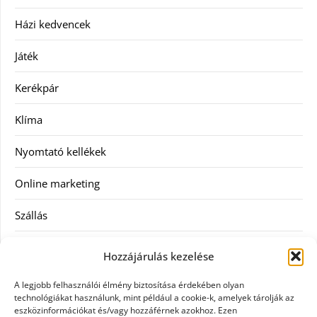
Házi kedvencek
Játék
Kerékpár
Klíma
Nyomtató kellékek
Online marketing
Szállás
Szauna
Hozzájárulás kezelése
Szellőztető
A legjobb felhasználói élmény biztosítása érdekében olyan
technológiákat használunk, mint például a cookie-k, amelyek tárolják az
Szolgáltatás
eszközinformációkat és/vagy hozzáférnek azokhoz. Ezen