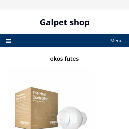
Skip
to
content
Galpet shop
Menu
okos futes