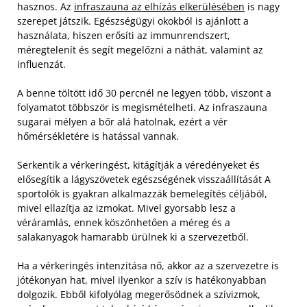
hasznos. Az
infraszauna az elhízás elkerülésében
is nagy
szerepet játszik. Egészségügyi okokból is ajánlott a
használata, hiszen erősíti az immunrendszert,
méregtelenít és segít megelőzni a náthát, valamint az
influenzát.
A benne töltött idő 30 percnél ne legyen több, viszont a
folyamatot többször is megismételheti. Az infraszauna
sugarai mélyen a bőr alá hatolnak, ezért a vér
hőmérsékletére is hatással vannak.
Serkentik a vérkeringést, kitágítják a véredényeket és
elősegítik a lágyszövetek egészségének visszaállítását A
sportolók is gyakran alkalmazzák bemelegítés céljából,
mivel ellazítja az izmokat. Mivel gyorsabb lesz a
véráramlás, ennek köszönhetően a méreg és a
salakanyagok hamarabb ürülnek ki a szervezetből.
Ha a vérkeringés intenzitása nő, akkor az a szervezetre is
jótékonyan hat, mivel ilyenkor a szív is hatékonyabban
dolgozik. Ebből kifolyólag megerősödnek a szívizmok,