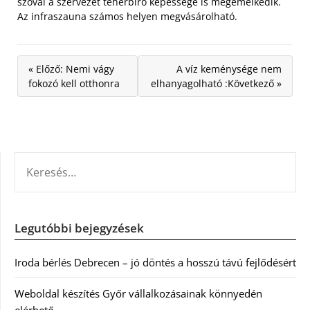
szóval a szervezet teherbíró képessége is megemelkedik.
Az infraszauna számos helyen megvásárolható.
« Előző: Nemi vágy
A víz keménysége nem
fokozó kell otthonra
elhanyagolható :Következő »
KERESÉS:
Legutóbbi bejegyzések
Iroda bérlés Debrecen – jó döntés a hosszú távú fejlődésért
Weboldal készítés Győr vállalkozásainak könnyedén
elérhető