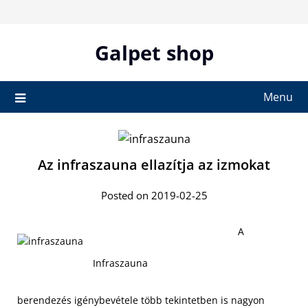
Skip
to
content
Galpet shop
Menu
Az infraszauna ellazítja az izmokat
Posted on 2019-02-25
A
Infraszauna
berendezés igénybevétele több tekintetben is nagyon