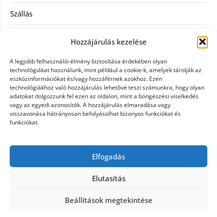
Szállás
Szauna
Hozzájárulás kezelése
Szellőztető
A legjobb felhasználói élmény biztosítása érdekében olyan
technológiákat használunk, mint például a cookie-k, amelyek tárolják az
Szolgáltatás
eszközinformációkat és/vagy hozzáférnek azokhoz. Ezen
technológiákhoz való hozzájárulás lehetővé teszi számunkra, hogy olyan
adatokat dolgozzunk fel ezen az oldalon, mint a böngészési viselkedés
Táskák
vagy az egyedi azonosítók. A hozzájárulás elmaradása vagy
visszavonása hátrányosan befolyásolhat bizonyos funkciókat és
Utazás
funkciókat.
Vásárlás
Elfogadás
Webáruházak
Elutasítás
Beállítások megtekintése
©2026 Galpet shop
| Design:
Newspaperly