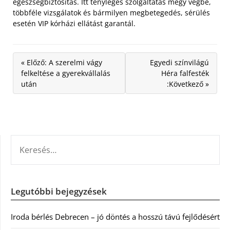
egészségbiztosítás. Itt tényleges szolgáltatás megy végbe,
többféle vizsgálatok és bármilyen megbetegedés, sérülés
esetén VIP kórházi ellátást garantál.
« Előző: A szerelmi vágy
Egyedi színvilágú
felkeltése a gyerekvállalás
Héra falfesték
után
:Következő »
KERESÉS:
Legutóbbi bejegyzések
Iroda bérlés Debrecen – jó döntés a hosszú távú fejlődésért