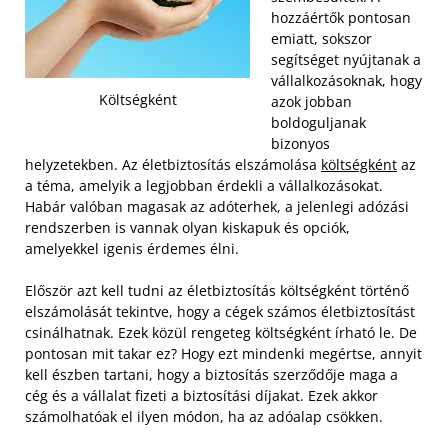
hozzáértők pontosan
emiatt, sokszor
segítséget nyújtanak a
vállalkozásoknak, hogy
Költségként
azok jobban
boldoguljanak
bizonyos
helyzetekben. Az életbiztosítás elszámolása
költségként
az
a téma, amelyik a legjobban érdekli a vállalkozásokat.
Habár valóban magasak az adóterhek, a jelenlegi adózási
rendszerben is vannak olyan kiskapuk és opciók,
amelyekkel igenis érdemes élni.
Először azt kell tudni az életbiztosítás költségként történő
elszámolását tekintve, hogy a cégek számos életbiztosítást
csinálhatnak. Ezek közül rengeteg költségként írható le. De
pontosan mit takar ez? Hogy ezt mindenki megértse, annyit
kell észben tartani, hogy a biztosítás szerződője maga a
cég és a vállalat fizeti a biztosítási díjakat. Ezek akkor
számolhatóak el ilyen módon, ha az adóalap csökken.