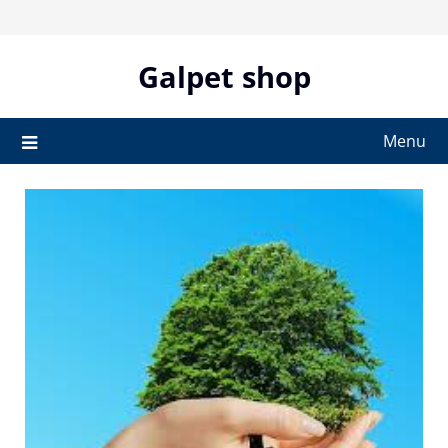
Skip
to
content
Galpet shop
Menu