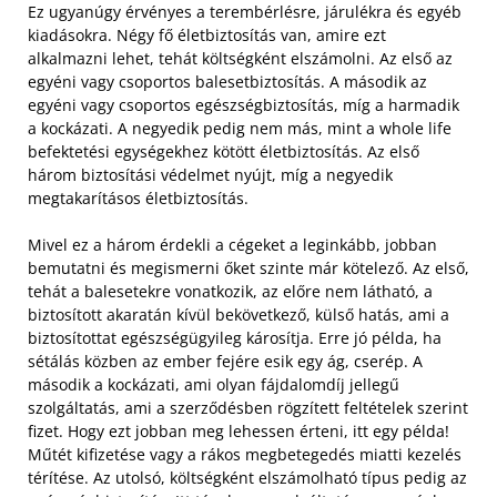
Ez ugyanúgy érvényes a terembérlésre, járulékra és egyéb
kiadásokra. Négy fő életbiztosítás van, amire ezt
alkalmazni lehet, tehát költségként elszámolni. Az első az
egyéni vagy csoportos balesetbiztosítás. A második az
egyéni vagy csoportos egészségbiztosítás, míg a harmadik
a kockázati. A negyedik pedig nem más, mint a whole life
befektetési egységekhez kötött életbiztosítás. Az első
három biztosítási védelmet nyújt, míg a negyedik
megtakarításos életbiztosítás.
Mivel ez a három érdekli a cégeket a leginkább, jobban
bemutatni és megismerni őket szinte már kötelező. Az első,
tehát a balesetekre vonatkozik, az előre nem látható, a
biztosított akaratán kívül bekövetkező, külső hatás, ami a
biztosítottat egészségügyileg károsítja. Erre jó példa, ha
sétálás közben az ember fejére esik egy ág, cserép. A
második a kockázati, ami olyan fájdalomdíj jellegű
szolgáltatás, ami a szerződésben rögzített feltételek szerint
fizet. Hogy ezt jobban meg lehessen érteni, itt egy példa!
Műtét kifizetése vagy a rákos megbetegedés miatti kezelés
térítése. Az utolsó, költségként elszámolható típus pedig az