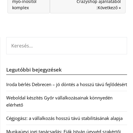
myo-inositol
Crazyshop ajánlatából
komplex
:Következő »
KERESÉS:
Legutóbbi bejegyzések
Iroda bérlés Debrecen – jó döntés a hosszú távú fejlődésért
Weboldal készítés Győr vállalkozásainak könnyedén
elérhető
Cégjogász: a vállalkozás hosszú távú stabilitásának alapja
Munkaügyi jogi tanácsadás: Fiák István ügyvéd szakértői