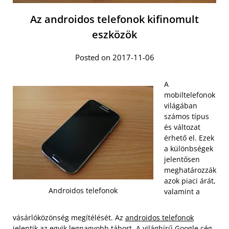
Az androidos telefonok kifinomult
eszközök
Posted on 2017-11-06
A
mobiltelefonok
világában
számos típus
és változat
érhető el. Ezek
a különbségek
jelentősen
meghatározzák
azok piaci árát,
Androidos telefonok
valamint a
vásárlóközönség megítélését. Az
androidos telefonok
jelentik az egyik
legnagyobb tábort. A világhírű Google cég