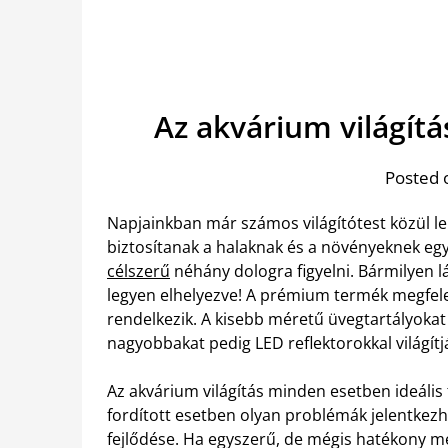
Az akvárium világít
Posted 
Napjainkban már számos világítótest közül le
biztosítanak a halaknak és a növényeknek eg
célszerű
néhány dologra figyelni. Bármilyen l
legyen elhelyezve! A prémium termék megfelel
rendelkezik. A kisebb méretű üvegtartályokat 
nagyobbakat pedig LED reflektorokkal világít
Az akvárium világítás minden esetben ideális 
fordított esetben olyan problémák jelentkezh
fejlődése. Ha egyszerű, de mégis hatékony m