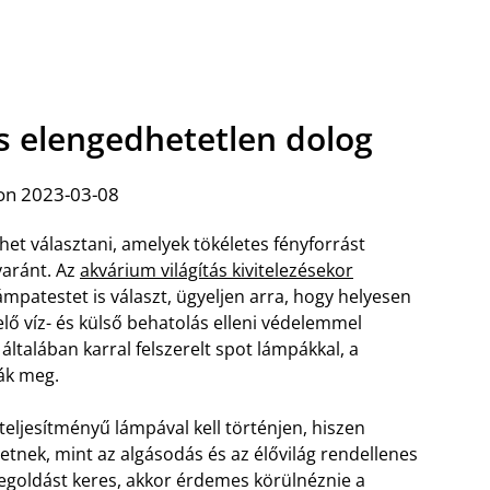
ás elengedhetetlen dolog
on 2023-03-08
het választani, amelyek tökéletes fényforrást
yaránt. Az
akvárium világítás kivitelezésekor
ámpatestet is választ, ügyeljen arra, hogy helyesen
ő víz- és külső behatolás elleni védelemmel
általában karral felszerelt spot lámpákkal, a
ják meg.
teljesítményű lámpával kell történjen, hiszen
etnek, mint az algásodás és az élővilág rendellenes
egoldást keres, akkor érdemes körülnéznie a