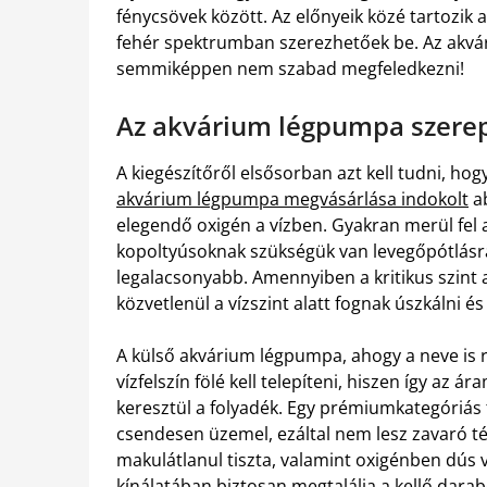
fénycsövek között. Az előnyeik közé tartozik 
fehér spektrumban szerezhetőek be. Az akvári
semmiképpen nem szabad megfeledkezni!
Az akvárium légpumpa szere
A kiegészítőről elsősorban azt kell tudni, hog
akvárium légpumpa megvásárlása indokolt
ab
elegendő oxigén a vízben. Gyakran merül fel a
kopoltyúsoknak szükségük van levegőpótlásra. 
legalacsonyabb. Amennyiben a kritikus szint a
közvetlenül a vízszint alatt fognak úszkálni é
A külső akvárium légpumpa, ahogy a neve is
vízfelszín fölé kell telepíteni, hiszen így az 
keresztül a folyadék. Egy prémiumkategóriás
csendesen üzemel, ezáltal nem lesz zavaró t
makulátlanul tiszta, valamint oxigénben dús v
kínálatában biztosan megtalálja a kellő darab