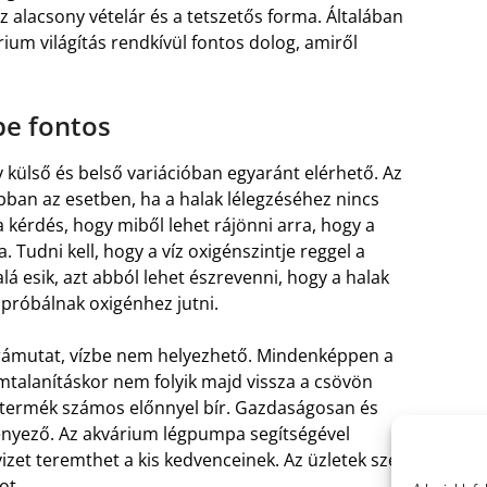
az alacsony vételár és a tetszetős forma. Általában
um világítás rendkívül fontos dolog, amiről
pe fontos
y külső és belső variációban egyaránt elérhető. Az
ban az esetben, ha a halak lélegzéséhez nincs
 kérdés, hogy miből lehet rájönni arra, hogy a
Tudni kell, hogy a víz oxigénszintje reggel a
lá esik, azt abból lehet észrevenni, hogy a halak
s próbálnak oxigénhez jutni.
 rámutat, vízbe nem helyezhető. Mindenképpen a
áramtalanításkor nem folyik majd vissza a csövön
 termék számos előnnyel bír. Gazdaságosan és
ényező. Az akvárium légpumpa segítségével
izet teremthet a kis kedvenceinek. Az üzletek széles
ot.