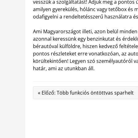
vesszük a szolgáltatást! Adjuk meg a pontos ú
amilyen gyerekülés, hólánc vagy tetőbox és m
odafigyelni a rendeltetésszerű használatra és
Ami Magyarországot illeti, azon belül minden
azonnal keressünk egy benzinkutat és érdekl
bérautóval külföldre, hiszen kedvező feltétele
pontos részleteket erre vonatkozóan, az aut
körültekintően! Legyen szó személyautóról v
határ, ami az utunkban áll.
« Előző: Több funkciós öntöttvas sparhelt