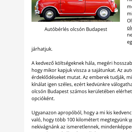
me
mi
Ol
ol
Autóbérlés olcsón Budapest
ne
eg
járhatjuk.
A kedvező költségeknek hála, megéri hosszab
hogy mikor kapjuk vissza a sajátunkat. Az au
érdeklődéseket mutat. Az emberek tudják, mil
kínálat igen széles, ezért kedvünkre válogat
olcsón Budapest számos kerületében elérhető
opcióként.
Ugyanazon apropóból, hogy a mi kis kedvenc
való, hogy több 100 kilométert megtegyünk
v
nekivágnánk az ismeretlennek, mindenképpen e