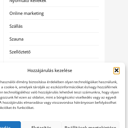
Nyomtató kellékek
Online marketing
Szállás
Szauna
Szellőztető
Szolgáltatás
Hozzájárulás kezelése
Táskák
elhasználói élmény biztosítása érdekében olyan technológiákat használunk,
l a cookie-k, amelyek tárolják az eszközinformációkat és/vagy hozzáférnek
Utazás
en technológiákhoz való hozzájárulás lehetővé teszi számunkra, hogy olyan
gozzunk fel ezen az oldalon, mint a böngészési viselkedés vagy az egyedi
 A hozzájárulás elmaradása vagy visszavonása hátrányosan befolyásolhat
Vásárlás
kciókat és funkciókat.
Webáruházak
gadás
Elutasítás
Beállítások megtekintése