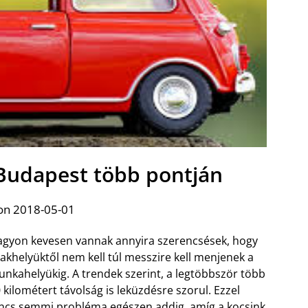
 Budapest több pontján
on 2018-05-01
gyon kevesen vannak annyira szerencsések, hogy
lakhelyüktől nem kell túl messzire kell menjenek a
nkahelyükig. A trendek szerint, a legtöbbször több
 kilométert távolság is leküzdésre szorul. Ezzel
ncs semmi probléma egészen addig, amíg a kocsink