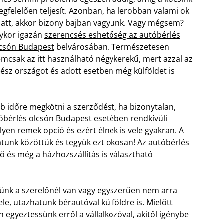
gfelelően teljesít. Azonban, ha lerobban valami ok
att, akkor bizony bajban vagyunk. Vagy mégsem?
ykor igazán
szerencsés eshetőség az autóbérlés
csón Budapest
belvárosában. Természetesen
mcsak az itt használható négykerekű, mert azzal az
ész országot és adott esetben még külföldet is
b időre megkötni a szerződést, ha bizonytalan,
tóbérlés olcsón Budapest esetében rendkívüli
yen remek opció és ezért élnek is vele gyakran. A
hatunk közöttük és tegyük ezt okosan! Az autóbérlés
 és még a házhozszállítás is választható
ünk a szerelőnél van vagy egyszerűen nem arra
ele, utazhatunk bérautóval külföldre
is. Mielőtt
gyeztessünk erről a vállalkozóval, akitől igénybe