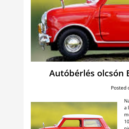
Autóbérlés olcsón
Posted 
Na
a 
mu
10
ni