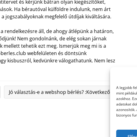
titervet és kérjünk bátran olyan kiegészítőket,
ások. Ha bérautóval külföldre indulunk, nem árt
 a jogszabályoknak megfelelő útdíjak kiváltására.
 a rendelkezésre áll, de ahogy átlépünk a határon,
ődjünk! Nem gondolnánk, de elég sokan járnak
k mellett tehetik ezt meg. Ismerjük meg mi is a
oberles.club webfelületen és döntsünk
agy kisbuszról, kedvünkre válogathatunk. Nem lesz
A legjobb f
Jó választás-e a webshop bérlés? :Következő »
mint példáu
azokhoz. Ez
adatokat dol
azonosítók.
bizonyos fun
Elfo