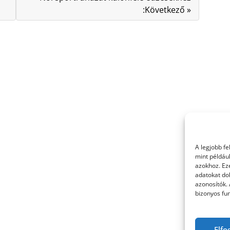
:Következő »
A legjobb f
mint példáu
azokhoz. Ez
adatokat dol
azonosítók.
bizonyos fun
Elfo