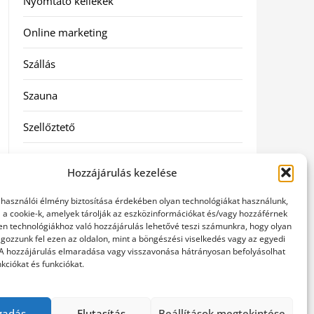
Nyomtató kellékek
Online marketing
Szállás
Szauna
Szellőztető
Szolgáltatás
Hozzájárulás kezelése
Táskák
elhasználói élmény biztosítása érdekében olyan technológiákat használunk,
l a cookie-k, amelyek tárolják az eszközinformációkat és/vagy hozzáférnek
Utazás
en technológiákhoz való hozzájárulás lehetővé teszi számunkra, hogy olyan
gozzunk fel ezen az oldalon, mint a böngészési viselkedés vagy az egyedi
 A hozzájárulás elmaradása vagy visszavonása hátrányosan befolyásolhat
Vásárlás
kciókat és funkciókat.
Webáruházak
gadás
Elutasítás
Beállítások megtekintése