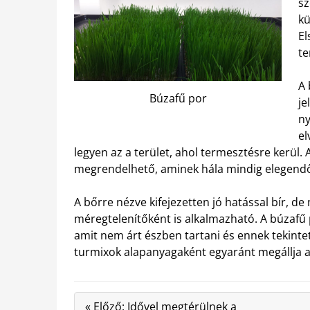
sz
kü
El
te
A 
Búzafű por
je
ny
el
legyen az a terület, ahol termesztésre kerül.
megrendelhető, aminek hála mindig elegendő
A bőrre nézve kifejezetten jó hatással bír, de 
méregtelenítőként is alkalmazható. A búzafű 
amit nem árt észben tartani és ennek tekinte
turmixok alapanyagaként egyaránt megállja a
« Előző: Idővel megtérülnek a