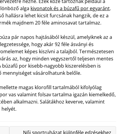
ervezetre nézne. Ezek közé tartoznak például a
lönböző alga
kivonatok és a búzafű por egyaránt
.
ső hallásra lehet kicsit furcsának hangzik, de ez a
rmék majdnem 20 féle aminosavat tartalmaz.
búza pár napos hajtásából készül, amelyiknek az a
llegzetessége, hogy akár 92 féle ásványi és
omelemet képes kiszívni a talajból. Természetesen
várás az, hogy minden vegyszertől teljesen mentes
 A búzafű por kisebb-nagyobb kiszerelésben is
 mennyiséget vásárolhatunk belőle.
mellette magas klorofill tartalmából kifolyólag
por vas valamint folsav tartalma igazán kiemelkedő,
tében alkalmazni. Salátákhoz keverve, valamint
 helyét.
Női sportruházat különféle edzésekhez