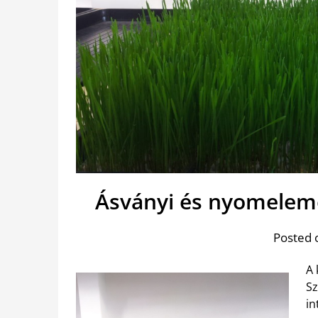
Ásványi és nyomelem
Posted 
A 
Sz
in