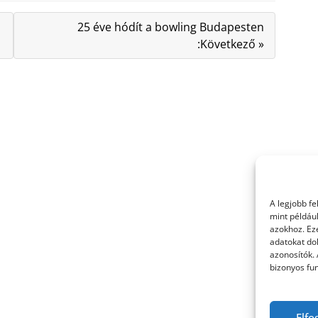
25 éve hódít a bowling Budapesten
:Következő »
A legjobb f
mint példáu
azokhoz. Ez
adatokat dol
azonosítók.
bizonyos fun
Elfo