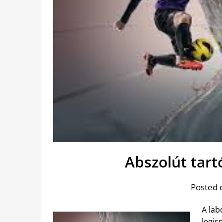
Abszolút tart
Posted 
A lab
legis