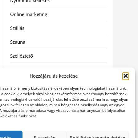
Nyomtató kellékek
Online marketing
Szállás
Szauna
Szellőztető
Szolgáltatás
Hozzájárulás kezelése
Táskák
elhasználói élmény biztosítása érdekében olyan technológiákat használunk,
l a cookie-k, amelyek tárolják az eszközinformációkat és/vagy hozzáférnek
Utazás
en technológiákhoz való hozzájárulás lehetővé teszi számunkra, hogy olyan
gozzunk fel ezen az oldalon, mint a böngészési viselkedés vagy az egyedi
 A hozzájárulás elmaradása vagy visszavonása hátrányosan befolyásolhat
Vásárlás
kciókat és funkciókat.
Webáruházak
gadás
Elutasítás
Beállítások megtekintése