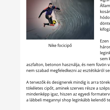
Állam
kosár
hódo
dönte
kifog
Ezen 
Nike focicipő
három
legin
sem k
aszfalton, betonon használja, és nem füvön va
nem szabad megfeledkezni az esztétikáról s
A tervezők és designerek mindig is arra tör
tökéletes cipőt, aminek szerves része a szépsé
mindenképp igaz, hiszen az egyedi formaterve
a lábbeli megannyi shop leginkább kelendő t