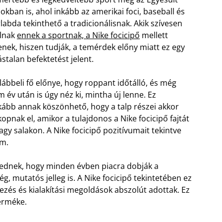
okban is, ahol inkább az amerikai foci, baseball és
labda tekinthető a tradicionálisnak. Akik szívesen
lnak
ennek a sportnak, a Nike focicipő
mellett
nek, hiszen tudják, a temérdek előny miatt ez egy
ástalan befektetést jelent.
lábbeli fő előnye, hogy roppant időtálló, és még
 év után is úgy néz ki, mintha új lenne. Ez
kább annak köszönhető, hogy a talp részei akkor
opnak el, amikor a tulajdonos a Nike focicipő fajtát
gy salakon. A Nike focicipő pozitívumait tekintve
em.
ekednek, hogy minden évben piacra dobják a
g, mutatós jelleg is. A Nike focicipő tekintetében ez
zés és kialakítási megoldások abszolút adottak. Ez
erméke.