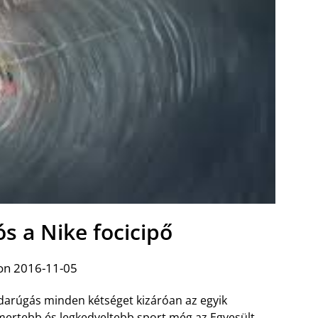
ós a Nike focicipő
on 2016-11-05
darúgás minden kétséget kizáróan az egyik
mertebb és legkedveltebb sport még az Egyesült