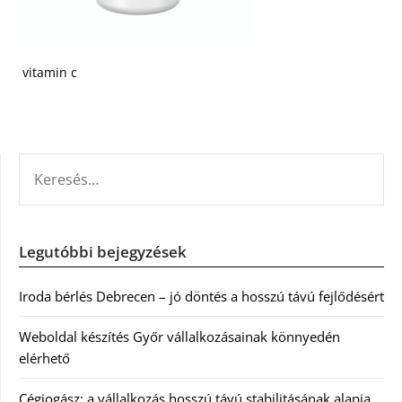
vitamin c
KERESÉS:
Legutóbbi bejegyzések
Iroda bérlés Debrecen – jó döntés a hosszú távú fejlődésért
Weboldal készítés Győr vállalkozásainak könnyedén
elérhető
Cégjogász: a vállalkozás hosszú távú stabilitásának alapja