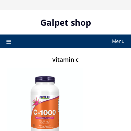
Skip
to
content
Galpet shop
Menu
vitamin c