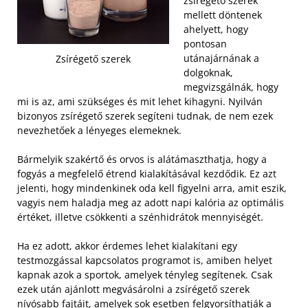
zsírégető szerek
mellett döntenek
ahelyett, hogy
pontosan
utánajárnának a
Zsírégető szerek
dolgoknak,
megvizsgálnák, hogy
mi is az, ami szükséges és mit lehet kihagyni. Nyilván
bizonyos zsírégető szerek segíteni tudnak, de nem ezek
nevezhetőek a lényeges elemeknek.
Bármelyik szakértő és orvos is alátámaszthatja, hogy a
fogyás a megfelelő étrend kialakításával kezdődik. Ez azt
jelenti, hogy mindenkinek oda kell figyelni arra, amit eszik,
vagyis nem haladja meg az adott napi kalória az optimális
értéket, illetve csökkenti a szénhidrátok mennyiségét.
Ha ez adott, akkor érdemes lehet kialakítani egy
testmozgással kapcsolatos programot is, amiben helyet
kapnak azok a sportok, amelyek tényleg segítenek. Csak
ezek után ajánlott megvásárolni a zsírégető szerek
nívósabb fajtáit, amelyek sok esetben felgyorsíthatják a