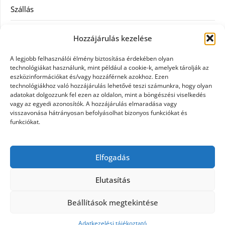
Szállás
Szauna
Hozzájárulás kezelése
Szellőztető
A legjobb felhasználói élmény biztosítása érdekében olyan
technológiákat használunk, mint például a cookie-k, amelyek tárolják az
Szolgáltatás
eszközinformációkat és/vagy hozzáférnek azokhoz. Ezen
technológiákhoz való hozzájárulás lehetővé teszi számunkra, hogy olyan
adatokat dolgozzunk fel ezen az oldalon, mint a böngészési viselkedés
Táskák
vagy az egyedi azonosítók. A hozzájárulás elmaradása vagy
visszavonása hátrányosan befolyásolhat bizonyos funkciókat és
Utazás
funkciókat.
Vásárlás
Elfogadás
Webáruházak
Elutasítás
Beállítások megtekintése
©2026 Galpet shop
| Design:
Newspaperly
WordPress Theme
Adatkezelési tájékoztató