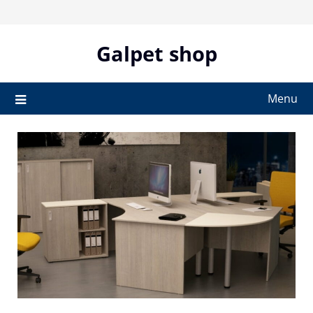
Skip
to
content
Galpet shop
Menu