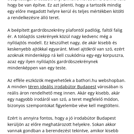
hogy be van építve. Ez azt jelenti, hogy a tartozék mindig
egy előre megadott helyre kerül és teljes mértékben kitölti
a rendelkezésre álló teret.
A beépített gardróbszekrény plafontól padlóig, faltól falig
ér. A tolóajtós szekrények közül nagy kedvenc még a
nyílóajtós modell. Ez készülhet nagy, de akár kisebb és
keskenyebb ajtókkal egyaránt. Mivel ajtókról van szó, ezért
azoknak mindenképp rá kell csukódnia egy-egy korpuszra,
azaz egy ilyen nyílóajtós gardróbszekrénynek
mindenképpen van egy teste.
Az efféle eszközök megvehetőek a bathori.hu webshopban.
A minden
téren ideális irodabútor Budapest
városában is
reális áron rendelhető meg innen. Akár egy kisebb, akár
egy nagyobb irodáról van szó, a teret megfelelő módon,
bizonyos szempontokat figyelembe véve kell megtölteni.
Ezért is annyira fontos, hogy a jó irodabútor Budapest
kerüljön az előre meghatározott helyekre. Sokan akkor
vannak gondban a berendezést tekintve, amikor kisebb