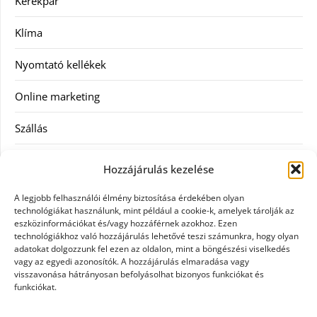
Kerékpár
Klíma
Nyomtató kellékek
Online marketing
Szállás
Szauna
Hozzájárulás kezelése
Szellőztető
A legjobb felhasználói élmény biztosítása érdekében olyan
technológiákat használunk, mint például a cookie-k, amelyek tárolják az
Szolgáltatás
eszközinformációkat és/vagy hozzáférnek azokhoz. Ezen
technológiákhoz való hozzájárulás lehetővé teszi számunkra, hogy olyan
adatokat dolgozzunk fel ezen az oldalon, mint a böngészési viselkedés
Táskák
vagy az egyedi azonosítók. A hozzájárulás elmaradása vagy
visszavonása hátrányosan befolyásolhat bizonyos funkciókat és
Utazás
funkciókat.