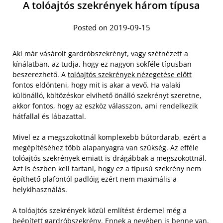
A tolóajtós szekrények három típusa
Posted on 2019-09-15
Aki már vásárolt gardróbszekrényt, vagy szétnézett a
kínálatban, az tudja, hogy ez nagyon sokféle típusban
beszerezhető. A
tolóajtós szekrények nézegetése előtt
fontos eldönteni, hogy mit is akar a vevő. Ha valaki
különálló, költözéskor elvihető önálló szekrényt szeretne,
akkor fontos, hogy az eszköz válasszon, ami rendelkezik
hátfallal és lábazattal.
Mivel ez a megszokottnál komplexebb bútordarab, ezért a
megépítéséhez több alapanyagra van szükség. Az efféle
tolóajtós szekrények emiatt is drágábbak a megszokottnál.
Azt is észben kell tartani, hogy ez a típusú szekrény nem
építhető plafontól padlóig ezért nem maximális a
helykihasználás.
A tolóajtós szekrények közül említést érdemel még a
beépített gardróbszekrény. Ennek a nevében is benne van,