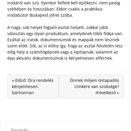
irodáról van szó. Ilyenkor felfelé kell építkezni, nem pedig
széltében és hosszában. Ekkor csakis a praktikus
irodabútor Budapest jöhet szóba.
A nagy, sok helyet foglaló asztal helyett, sokkal jobb
választás egy olyan produktum, amelyiknek több fiókja van.
Ezáltal az iratok, dokumentumok és mappák nem lesznek
szem előtt. Sőt, az is előny így, hogy az asztal felületén lesz
elég hely a számítógépnek vagy a laptopnak, valamint az
épp aktuális dokumentumok is kényelmesen elférnek.
« Előző: Óra rendelés
Önnek milyen öntapadós
kényelmesen,
címkére van szüksége?
bárhonnan
:Következő »
KERESÉS: