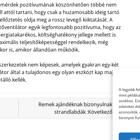
emérdek pozitívumának köszönhetően többé nem
ll attól tartani, hogy csak a huzamosabb ideig tartó
ellőztetés oldja meg a rossz levegő kiiktatását. A
tőventilátor egyik legfontosabb pozitívuma, hogy az
ergiatakarékos, költséghatékony jellege mellett is
ximális teljesítőképességgel rendelkezik, még
kor is, amikor állandóan működik.
 szerkezetek nem képesek, amelyek gyakran egy-két
látor által a tulajdonos egy olyan eszközt kap majd
álló kellék.
A legjobb f
mint példáu
azokhoz. Ez
Remek ajándéknak bizonyulnak a
adatokat dol
strandlabdák :Következő »
azonosítók.
bizonyos fun
Elfo