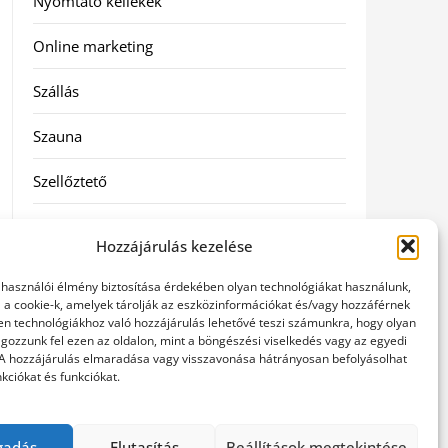
Nyomtató kellékek
Online marketing
Szállás
Szauna
Szellőztető
Szolgáltatás
Hozzájárulás kezelése
Táskák
elhasználói élmény biztosítása érdekében olyan technológiákat használunk,
l a cookie-k, amelyek tárolják az eszközinformációkat és/vagy hozzáférnek
Utazás
en technológiákhoz való hozzájárulás lehetővé teszi számunkra, hogy olyan
gozzunk fel ezen az oldalon, mint a böngészési viselkedés vagy az egyedi
 A hozzájárulás elmaradása vagy visszavonása hátrányosan befolyásolhat
Vásárlás
kciókat és funkciókat.
Webáruházak
gadás
Elutasítás
Beállítások megtekintése