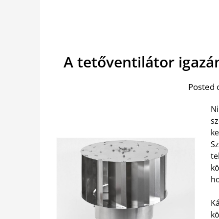
A tetőventilátor iga
Posted 
Ni
sz
ke
Sz
te
kö
ho
Ká
kö