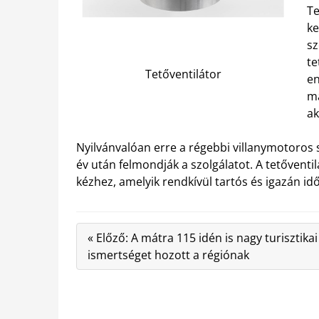
T
ke
sz
te
Tetőventilátor
en
ma
ak
Nyilvánvalóan erre a régebbi villanymotoros
év után felmondják a szolgálatot. A tetőventi
kézhez, amelyik rendkívül tartós és igazán időt
« Előző: A mátra 115 idén is nagy turisztikai
ismertséget hozott a régiónak