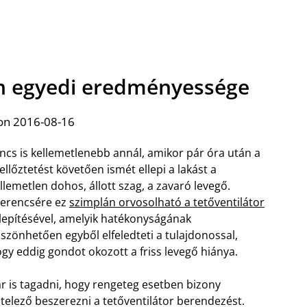
zán egyedi eredményessége
on 2016-08-16
ncs is kellemetlenebb annál, amikor pár óra után a
ellőztetést követően ismét ellepi a lakást a
llemetlen dohos, állott szag, a zavaró levegő.
erencsére ez
szimplán orvosolható a tetőventilátor
lepítésével, amelyik hatékonyságának
szönhetően egyből elfeledteti a tulajdonossal,
gy eddig gondot okozott a friss levegő hiánya.
r is tagadni, hogy rengeteg esetben bizony
telező beszerezni a tetőventilátor berendezést.