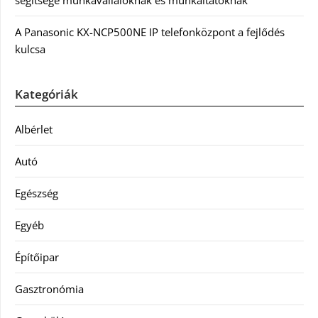
segítsége munkavállalóknak és munkáltatóknak
A Panasonic KX-NCP500NE IP telefonközpont a fejlődés
kulcsa
Kategóriák
Albérlet
Autó
Egészség
Egyéb
Építőipar
Gasztronómia