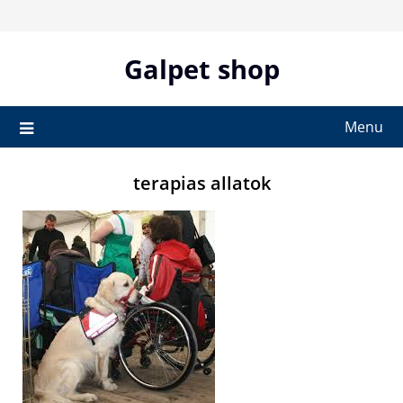
Skip
to
content
Galpet shop
Menu
terapias allatok