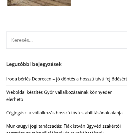
KERESÉS:
Legutóbbi bejegyzések
Iroda bérlés Debrecen – jó döntés a hosszú távú fejlődésért
Weboldal készítés Győr vállalkozásainak könnyedén
elérhető
Cégjogász: a vállalkozás hosszú távú stabilitásának alapja
Munkaügyi jogi tanácsadás: Fiák István ügyvéd szakértői