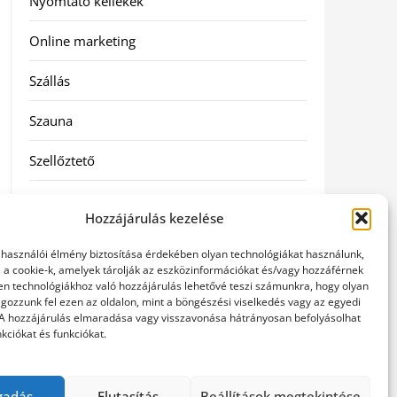
Nyomtató kellékek
Online marketing
Szállás
Szauna
Szellőztető
Szolgáltatás
Hozzájárulás kezelése
Táskák
elhasználói élmény biztosítása érdekében olyan technológiákat használunk,
l a cookie-k, amelyek tárolják az eszközinformációkat és/vagy hozzáférnek
Utazás
en technológiákhoz való hozzájárulás lehetővé teszi számunkra, hogy olyan
gozzunk fel ezen az oldalon, mint a böngészési viselkedés vagy az egyedi
 A hozzájárulás elmaradása vagy visszavonása hátrányosan befolyásolhat
Vásárlás
kciókat és funkciókat.
Webáruházak
gadás
Elutasítás
Beállítások megtekintése