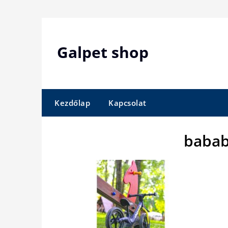
Skip
to
content
Galpet shop
Kezdőlap
Kapcsolat
babab