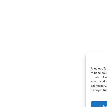
A legjobb f
mint példáu
azokhoz. Ez
adatokat dol
azonosítók.
bizonyos fun
Elfo