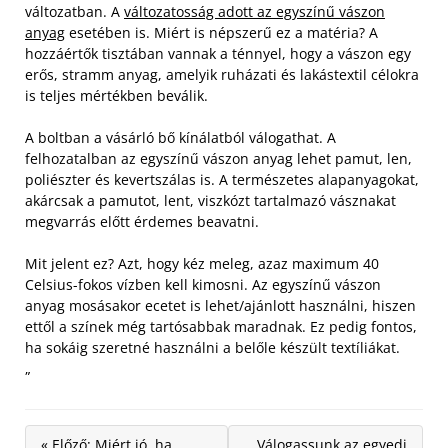
változatban. A
változatosság adott az egyszínű vászon
anyag
esetében is. Miért is népszerű ez a matéria? A
hozzáértők tisztában vannak a ténnyel, hogy a vászon egy
erős, stramm anyag, amelyik ruházati és lakástextil célokra
is teljes mértékben beválik.
A boltban a vásárló bő kínálatból válogathat. A
felhozatalban az egyszínű vászon anyag lehet pamut, len,
poliészter és kevertszálas is. A természetes alapanyagokat,
akárcsak a pamutot, lent, viszkózt tartalmazó vásznakat
megvarrás előtt érdemes beavatni.
Mit jelent ez? Azt, hogy kéz meleg, azaz maximum 40
Celsius-fokos vízben kell kimosni. Az egyszínű vászon
anyag mosásakor ecetet is lehet/ajánlott használni, hiszen
ettől a színek még tartósabbak maradnak. Ez pedig fontos,
ha sokáig szeretné használni a belőle készült textíliákat.
„
« Előző: Miért jó, ha
Válogassunk az egyedi