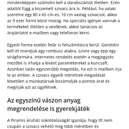
mindenképpen számolni kell a darabszámot illetően. Ezen
adattól függ a kiszemelt szivacs ára is. Például, ha valaki
szeretne egy 80 x 65 cm-es, 10 cm vastag szivacsot, akkor
az 9 ezer forint körül mozog. Ha speciális igényei vannak a
termékeket illetően a vevőknek, akkor tanácsos az
árajánlatot e-mailben vagy telefonon kérni.
Egyedi forma esetén felár is felszámításra kerül. Gondolni
kell itt mondjuk egy rombusz alakra, szívre vagy épp egy
virágformára. Internetes rendelés esetén a megjegyzés
mezőbe is írhatja a kívánt paramétereket a kuncsaft.
Azonban talán egyszerűbb megoldás, ha ezt is mailben írja
le az ember. A szivacs egyedi méretnek megadását
követően a munkatársak kiszámolják a pontos árat és
megírják azt az ügyfélnek.
Az egyszínű vászon anyag
megrendelése is gyerekjáték
A Piramis áruház sokoldalúságát igazolja, hogy itt nem
csupán a szivacs vehető meg több méretben és