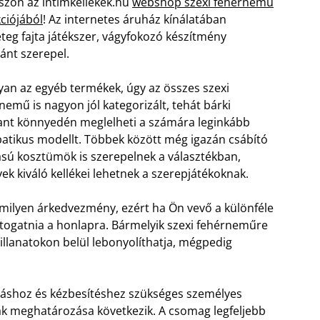
szon az intimkellekek.hu
webshop szexi fehérnemű
kciójából
! Az internetes áruház kínálatában
teg fajta játékszer, vágyfokozó készítmény
ánt szerepel.
an az egyéb termékek, úgy az összes szexi
nemű is nagyon jól kategorizált, tehát bárki
nt könnyedén meglelheti a számára leginkább
atikus modellt. Többek között még igazán csábító
sú kosztümök is szerepelnek a választékban,
ek kiváló kellékei lehetnek a szerepjátékoknak.
milyen árkedvezmény, ezért ha Ön vevő a különféle
átogatnia a honlapra. Bármelyik szexi fehérneműre
illanatokon belül lebonyolíthatja, mégpedig
záshoz és kézbesítéshez szükséges személyes
ának meghatározása következik. A csomag legfeljebb