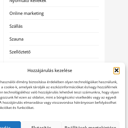
Nyomtató kellékek
Online marketing
Szállás
Szauna
Szellőztető
Szolgáltatás
Hozzájárulás kezelése
Táskák
elhasználói élmény biztosítása érdekében olyan technológiákat használunk,
l a cookie-k, amelyek tárolják az eszközinformációkat és/vagy hozzáférnek
Utazás
en technológiákhoz való hozzájárulás lehetővé teszi számunkra, hogy olyan
gozzunk fel ezen az oldalon, mint a böngészési viselkedés vagy az egyedi
 A hozzájárulás elmaradása vagy visszavonása hátrányosan befolyásolhat
Vásárlás
kciókat és funkciókat.
Webáruházak
gadás
Elutasítás
Beállítások megtekintése