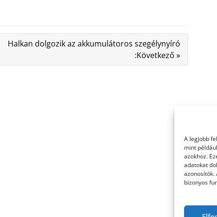
Halkan dolgozik az akkumulátoros szegélynyíró
:Következő »
A legjobb f
mint példáu
azokhoz. Ez
adatokat dol
azonosítók.
bizonyos fun
Elfo