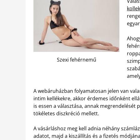
Válas
kolle
renge
egyar
Ahogy
fehér
roppa
Szexi fehérnemű
szimp
szabá
amely
A webáruházban folyamatosan jelen van vala
intim kellékekre, akkor érdemes időnként ell
is essen a választása, annak megrendelését p
tökéletes diszkréció mellett.
A vásárláshoz meg kell adnia néhány számlá
adatot, majd a kiszállítás és a fizetés módj