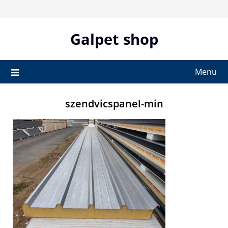
Skip
to
content
Galpet shop
Menu
szendvicspanel-min