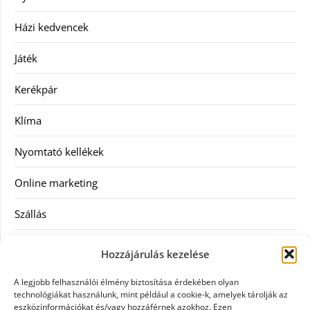
Házi kedvencek
Játék
Kerékpár
Klíma
Nyomtató kellékek
Online marketing
Szállás
Szauna
Hozzájárulás kezelése
Szellőztető
A legjobb felhasználói élmény biztosítása érdekében olyan
technológiákat használunk, mint például a cookie-k, amelyek tárolják az
Szolgáltatás
eszközinformációkat és/vagy hozzáférnek azokhoz. Ezen