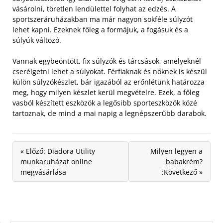
vásárolni, töretlen lendülettel folyhat az edzés. A
sportszeráruházakban ma már nagyon sokféle súlyzót
lehet kapni. Ezeknek főleg a formájuk, a fogásuk és a
súlyúk változó.
Vannak egybeöntött, fix súlyzók és tárcsások, amelyeknél
cserélgetni lehet a súlyokat. Férfiaknak és nőknek is készül
külön súlyzókészlet, bár igazából az erőnlétünk határozza
meg, hogy milyen készlet kerül megvételre. Ezek, a főleg
vasból készített eszközök a legősibb sporteszközök közé
tartoznak, de mind a mai napig a legnépszerűbb darabok.
« Előző: Diadora Utility
Milyen legyen a
munkaruházat online
babakrém?
megvásárlása
:Következő »