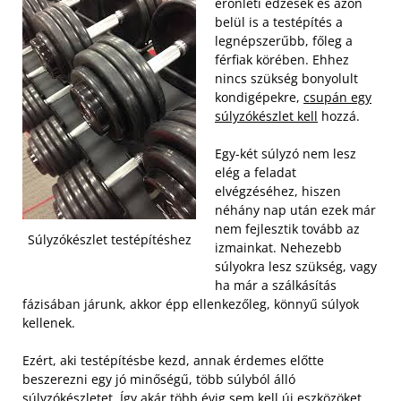
erőnléti edzések és azon
belül is a testépítés a
legnépszerűbb, főleg a
férfiak körében. Ehhez
nincs szükség bonyolult
kondigépekre,
csupán egy
súlyzókészlet kell
hozzá.
Egy-két súlyzó nem lesz
elég a feladat
elvégzéséhez, hiszen
néhány nap után ezek már
nem fejlesztik tovább az
Súlyzókészlet testépítéshez
izmainkat. Nehezebb
súlyokra lesz szükség, vagy
ha már a szálkásítás
fázisában járunk, akkor épp ellenkezőleg, könnyű súlyok
kellenek.
Ezért, aki testépítésbe kezd, annak érdemes előtte
beszerezni egy jó minőségű, több súlyból álló
súlyzókészletet. Így akár több évig sem kell új eszközöket