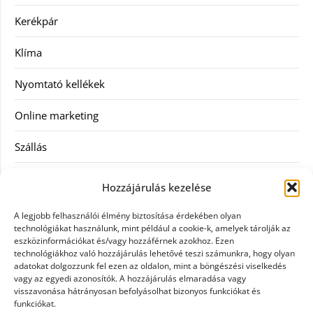
Kerékpár
Klíma
Nyomtató kellékek
Online marketing
Szállás
Szauna
Hozzájárulás kezelése
Szellőztető
A legjobb felhasználói élmény biztosítása érdekében olyan
technológiákat használunk, mint például a cookie-k, amelyek tárolják az
Szolgáltatás
eszközinformációkat és/vagy hozzáférnek azokhoz. Ezen
technológiákhoz való hozzájárulás lehetővé teszi számunkra, hogy olyan
adatokat dolgozzunk fel ezen az oldalon, mint a böngészési viselkedés
Táskák
vagy az egyedi azonosítók. A hozzájárulás elmaradása vagy
visszavonása hátrányosan befolyásolhat bizonyos funkciókat és
Utazás
funkciókat.