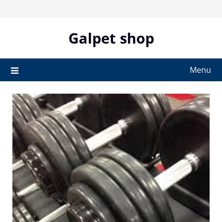
Skip
to
content
Galpet shop
Menu