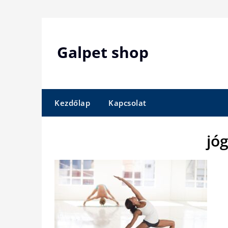
Skip
to
content
Galpet shop
Kezdőlap
Kapcsolat
jó