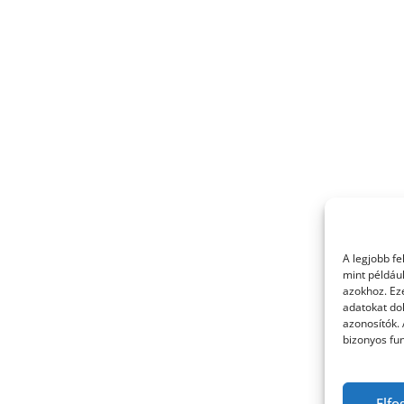
A legjobb f
mint példáu
azokhoz. Ez
adatokat dol
azonosítók.
bizonyos fun
Elfo