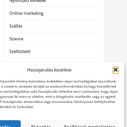
Nyomtató kellékek
Online marketing
Szállás
Szauna
Szellőztető
Szolgáltatás
Hozzájárulás kezelése
Táskák
elhasználói élmény biztosítása érdekében olyan technológiákat használunk,
l a cookie-k, amelyek tárolják az eszközinformációkat és/vagy hozzáférnek
Utazás
en technológiákhoz való hozzájárulás lehetővé teszi számunkra, hogy olyan
gozzunk fel ezen az oldalon, mint a böngészési viselkedés vagy az egyedi
 A hozzájárulás elmaradása vagy visszavonása hátrányosan befolyásolhat
Vásárlás
kciókat és funkciókat.
Webáruházak
gadás
Elutasítás
Beállítások megtekintése