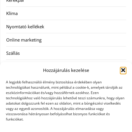
Klíma
Nyomtató kellékek
Online marketing
Szállás
Szauna
Hozzájárulás kezelése
Szellőztető
A legjobb felhasználói élmény biztosítása érdekében olyan
technológiákat használunk, mint például a cookie-k, amelyek tárolják az
Szolgáltatás
eszközinformációkat és/vagy hozzáférnek azokhoz. Ezen
technológiákhoz való hozzájárulás lehetővé teszi számunkra, hogy olyan
adatokat dolgozzunk fel ezen az oldalon, mint a böngészési viselkedés
Táskák
vagy az egyedi azonosítók. A hozzájárulás elmaradása vagy
visszavonása hátrányosan befolyásolhat bizonyos funkciókat és
Utazás
funkciókat.