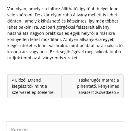
Van olyan, amelyik a falhoz állítható, így több helyet lehet
vele spórolni. De akár olyan ruha állvány mellett is lehet
dönteni, amelyik kihúzható és kétszintes, így még többet
lehet pakolni rá. Az ipari görgőkkel felszerelt állvány
használata nagyon praktikus és egyik helyről a másikra
könnyedén lehet mozdítani. Az ilyen állványokra egyéb
kiegészítőket is lehet vásárolni, mint például az áruakasztó,
kosár, rács vagy polc. Ezek segítségével még sokoldalúbbá
tudjuk tenni az állványrendszereket.
« Előző: Étrend
Táskarugós matrac a
kiegészítők mint a
pihentető, kényelmes
szervezet építőelemei
alvásért :Következő »
KERESÉS: