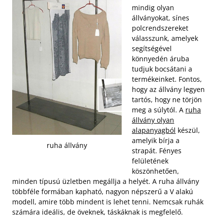
mindig olyan
állványokat, sínes
polcrendszereket
válasszunk, amelyek
segítségével
könnyedén áruba
tudjuk bocsátani a
termékeinket. Fontos,
hogy az állvány legyen
tartós, hogy ne törjön
meg a súlytól. A
ruha
állvány olyan
alapanyagból
készül,
amelyik bírja a
ruha állvány
strapát. Fényes
felületének
köszönhetően,
minden típusú üzletben megállja a helyét. A ruha állvány
többféle formában kapható, nagyon népszerű a V alakú
modell, amire több mindent is lehet tenni. Nemcsak ruhák
számára ideális, de öveknek, táskáknak is megfelelő.