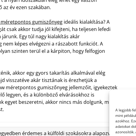
dő az év ezen szakában.
w méretpontos gumiszőnyeg
ideális kialakítása? A
csak akkor tudja jól kifejteni, ha teljesen lefedi
 járunk. Egy túl nagy kialakítás akár
dig nem képes elvégezni a rászabott funkciót. A
n szinten terül el a kárpiton, hogy felfogjon
k, akkor egy gyors takarítás alkalmával elég
 visszatéve akár tisztának is érezhetjük a
zaw méretpontos gumiszőnyeg jellemzőit, igyekeztek
lő legyen, és a különböző elvárásokhoz is
 egyet beszeretni, akkor nincs más dolgunk, mint
t.
A legjobb f
mint példáu
azokhoz. Ez
adatokat dol
azonosítók.
egyedben érdemes a külföldi szokásokra alapozva