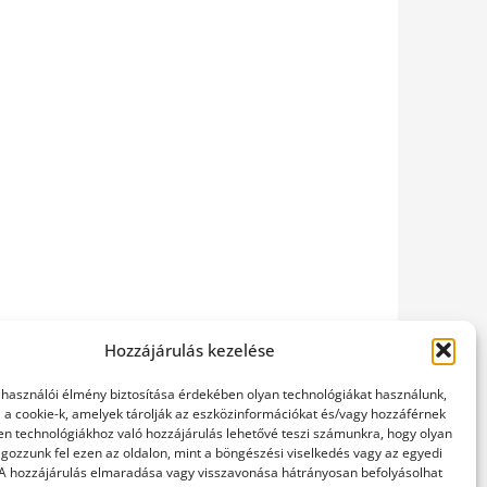
Hozzájárulás kezelése
elhasználói élmény biztosítása érdekében olyan technológiákat használunk,
l a cookie-k, amelyek tárolják az eszközinformációkat és/vagy hozzáférnek
en technológiákhoz való hozzájárulás lehetővé teszi számunkra, hogy olyan
gozzunk fel ezen az oldalon, mint a böngészési viselkedés vagy az egyedi
 A hozzájárulás elmaradása vagy visszavonása hátrányosan befolyásolhat