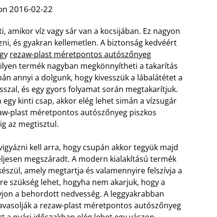
on 2016-02-22
i, amikor víz vagy sár van a kocsijában. Ez nagyon
zni, és gyakran kellemetlen. A biztonság kedvéért
egy
rezaw-plast méretpontos autószőnyeg
 ilyen termék nagyban megkönnyítheti a takarítás
án annyi a dolgunk, hogy kivesszük a lábalátétet a
osszal, és egy gyors folyamat során megtakarítjuk.
gy kinti csap, akkor elég lehet simán a vízsugár
ezaw-plast méretpontos autószőnyeg piszkos
ig az megtisztul.
igyázni kell arra, hogy csupán akkor tegyük majd
teljesen megszáradt. A modern kialakítású termék
észül, amely megtartja és valamennyire felszívja a
Erre szükség lehet, hogyha nem akarjuk, hogy a
lyjon a behordott nedvesség. A leggyakrabban
 javasolják a rezaw-plast méretpontos autószőnyeg
t a nyári időszakban elég lehet egy vászon