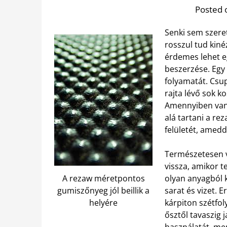
Posted 
Senki sem szeret
rosszul tud kiné
érdemes lehet 
beszerzése. Egy
folyamatát. Csup
rajta lévő sok k
Amennyiben van e
alá tartani a r
felületét, amedd
Természetesen v
vissza, amikor 
A rezaw méretpontos
olyan anyagból k
gumiszőnyeg jól beillik a
sarat és vizet. 
helyére
kárpiton szétfo
ősztől tavaszig
használatát, mer