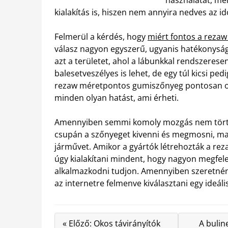
kialakítás is, hiszen nem annyira nedves az i
Felmerül a kérdés, hogy
miért fontos a reza
válasz nagyon egyszerű, ugyanis hatékonyságát 
azt a területet, ahol a lábunkkal rendszeresen
balesetveszélyes is lehet, de egy túl kicsi pe
rezaw méretpontos gumiszőnyeg pontosan olya
minden olyan hatást, ami érheti.
Amennyiben semmi komoly mozgás nem történi
csupán a szőnyeget kivenni és megmosni, majd
járművet. Amikor a gyártók létrehozták a re
úgy kialakítani mindent, hogy nagyon megfele
alkalmazkodni tudjon. Amennyiben szeretnénk
az internetre felmenve kiválasztani egy ideális
« Előző: Okos távirányítók
A bulin