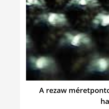
A rezaw méretpont
ha