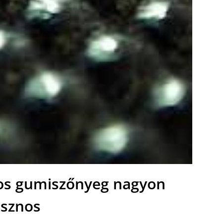
os gumiszőnyeg nagyon
sznos