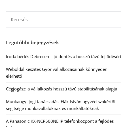
KERESÉS:
Legutóbbi bejegyzések
Iroda bérlés Debrecen – jó döntés a hosszú távú fejlődésért
Weboldal készítés Győr vállalkozásainak könnyedén
elérhető
Cégjogász: a vállalkozás hosszú távú stabilitásának alapja
Munkaügyi jogi tanácsadás: Fiák István ügyvéd szakértői
segítsége munkavállalóknak és munkáltatóknak
A Panasonic KX-NCP500NE IP telefonközpont a fejlődés