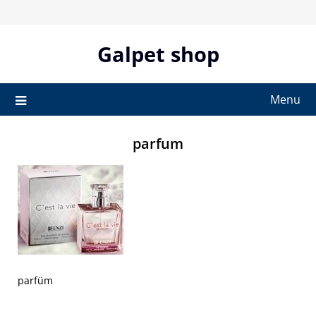
Skip
to
content
Galpet shop
Menu
parfum
parfüm