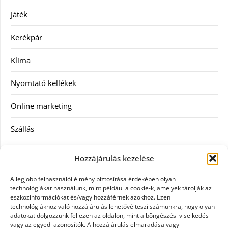
Játék
Kerékpár
Klíma
Nyomtató kellékek
Online marketing
Szállás
Szauna
Hozzájárulás kezelése
Szellőztető
A legjobb felhasználói élmény biztosítása érdekében olyan
technológiákat használunk, mint például a cookie-k, amelyek tárolják az
Szolgáltatás
eszközinformációkat és/vagy hozzáférnek azokhoz. Ezen
technológiákhoz való hozzájárulás lehetővé teszi számunkra, hogy olyan
adatokat dolgozzunk fel ezen az oldalon, mint a böngészési viselkedés
Táskák
vagy az egyedi azonosítók. A hozzájárulás elmaradása vagy