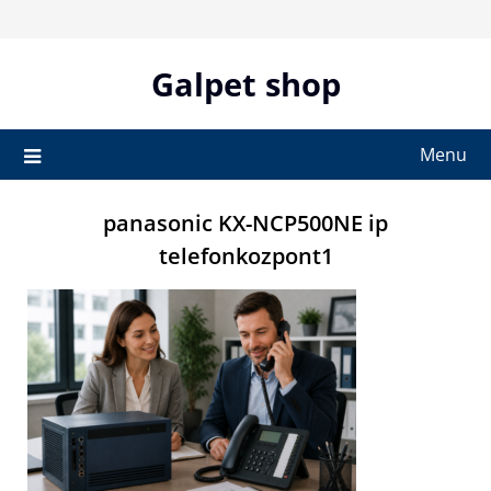
Skip
to
content
Galpet shop
Menu
panasonic KX-NCP500NE ip
telefonkozpont1