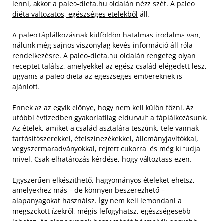
lenni, akkor a paleo-dieta.hu oldalán nézz szét.
A paleo
diéta változatos, egészséges ételekből
áll.
A paleo táplálkozásnak külföldön hatalmas irodalma van,
nálunk még sajnos viszonylag kevés információ áll róla
rendelkezésre. A paleo-dieta.hu oldalán rengeteg olyan
receptet találsz, amelyekkel az egész család elégedett lesz,
ugyanis a paleo diéta az egészséges embereknek is
ajánlott.
Ennek az az egyik előnye, hogy nem kell külön főzni. Az
utóbbi évtizedben gyakorlatilag eldurvult a táplálkozásunk.
Az ételek, amiket a család asztalára teszünk, tele vannak
tartósítószerekkel, ételszínezékekkel, állományjavítókkal,
vegyszermaradványokkal, rejtett cukorral és még ki tudja
mivel. Csak elhatározás kérdése, hogy változtass ezen.
Egyszerűen elkészíthető, hagyományos ételeket ehetsz,
amelyekhez más – de könnyen beszerezhető –
alapanyagokat használsz. Így nem kell lemondani a
megszokott ízekről, mégis lefogyhatsz, egészségesebb