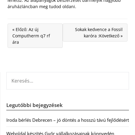
lehetsz. Az alapanyagok beszerzését bármelyik nagyobb
áruházláncban meg tudod oldani.
« Előző: Az új
Sokak kedvence a Fossil
Computherm q7 rf
karóra :Következő »
ára
KERESÉS:
Legutóbbi bejegyzések
Iroda bérlés Debrecen – jó döntés a hosszú távú fejlődésért
Weboldal készítés Győr vállalkozásainak könnyedén