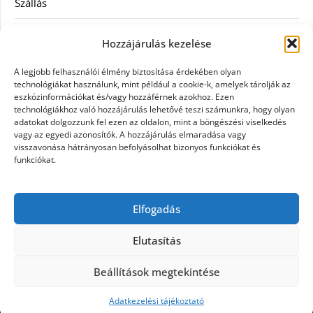
Szállás
Szauna
Hozzájárulás kezelése
Szellőztető
A legjobb felhasználói élmény biztosítása érdekében olyan
technológiákat használunk, mint például a cookie-k, amelyek tárolják az
Szolgáltatás
eszközinformációkat és/vagy hozzáférnek azokhoz. Ezen
technológiákhoz való hozzájárulás lehetővé teszi számunkra, hogy olyan
adatokat dolgozzunk fel ezen az oldalon, mint a böngészési viselkedés
Táskák
vagy az egyedi azonosítók. A hozzájárulás elmaradása vagy
visszavonása hátrányosan befolyásolhat bizonyos funkciókat és
Utazás
funkciókat.
Vásárlás
Elfogadás
Webáruházak
Elutasítás
Beállítások megtekintése
©2026 Galpet shop
| Design:
Newspaperly
WordPress Theme
Adatkezelési tájékoztató