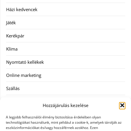
Házi kedvencek
Játék
Kerékpár
Klíma
Nyomtató kellékek
Online marketing
Szállás
Szauna
Hozzájárulás kezelése
Szellőztető
A legjobb felhasználói élmény biztosítása érdekében olyan
technológiákat használunk, mint például a cookie-k, amelyek tárolják az
Szolgáltatás
eszközinformációkat és/vagy hozzáférnek azokhoz. Ezen