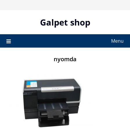
Skip
to
content
Galpet shop
Menu
nyomda