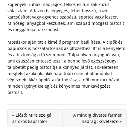
köpenyek, ruhák, nadrágok, felsők és tunikák közül
választani. A fazon is lényeges, lehet hosszú, rövid,
karcsúsított vagy egyenes szabású, sportos vagy lezser.
Minőségi anyagból készültek, ami szabad mozgást biztosít
és meggátolja az izzadást.
Mosáskor ajánlott a kímélő program beállítása. A cipők és
papucsok is hozzátartoznak az öltözethez. Itt is a kényelem
és a biztonság a fő szempont. Talpa olyan anyagból van,
ami csuszásmentessé teszi, a benne levő egészségügyi
talpbetét pedig biztosítja a könnyed járást. Tökéletesen
megfelel azoknak, akik napi több órán át állómunkát
végeznek. Akár ápoló, akár fodrász, a női munkaruházat
minden igényt kielégít és kényelmes munkavégzést
biztosít.
« Előző: Mire szolgál
A mindig divatos farmer
az okos kapcsoló?
nadrág :Következő »