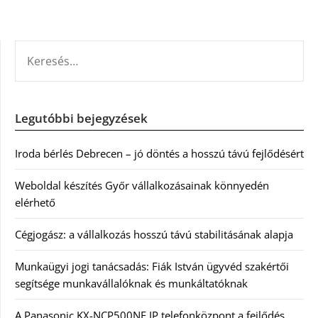
KERESÉS:
Legutóbbi bejegyzések
Iroda bérlés Debrecen – jó döntés a hosszú távú fejlődésért
Weboldal készítés Győr vállalkozásainak könnyedén
elérhető
Cégjogász: a vállalkozás hosszú távú stabilitásának alapja
Munkaügyi jogi tanácsadás: Fiák István ügyvéd szakértői
segítsége munkavállalóknak és munkáltatóknak
A Panasonic KX-NCP500NE IP telefonközpont a fejlődés