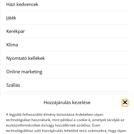
Házi kedvencek
Játék
Kerékpár
Klíma
Nyomtató kellékek
Online marketing
Szállás
Szauna
Hozzájárulás kezelése
Szellőztető
A legjobb felhasználói élmény biztosítása érdekében olyan
technológiákat használunk, mint például a cookie-k, amelyek tárolják az
Szolgáltatás
eszközinformációkat és/vagy hozzáférnek azokhoz. Ezen
technológiákhoz való hozzájárulás lehetővé teszi számunkra, hogy olyan