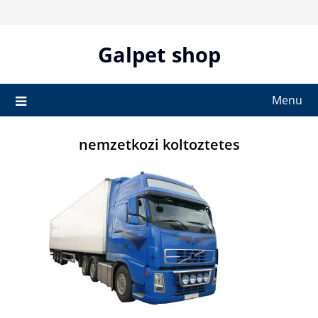
Skip
to
content
Galpet shop
Menu
nemzetkozi koltoztetes