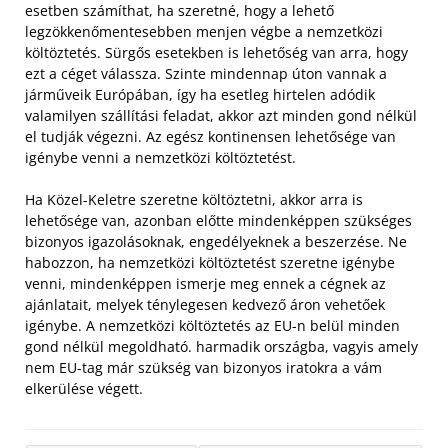
esetben számíthat, ha szeretné, hogy a lehető
legzökkenőmentesebben menjen végbe a nemzetközi
költöztetés. Sürgős esetekben is lehetőség van arra, hogy
ezt a céget válassza. Szinte mindennap úton vannak a
járműveik Európában, így ha esetleg hirtelen adódik
valamilyen szállítási feladat, akkor azt minden gond nélkül
el tudják végezni. Az egész kontinensen lehetősége van
igénybe venni a nemzetközi költöztetést.
Ha Közel-Keletre szeretne költöztetni, akkor arra is
lehetősége van, azonban előtte mindenképpen szükséges
bizonyos igazolásoknak, engedélyeknek a beszerzése. Ne
habozzon, ha nemzetközi költöztetést szeretne igénybe
venni, mindenképpen ismerje meg ennek a cégnek az
ajánlatait, melyek ténylegesen kedvező áron vehetőek
igénybe. A nemzetközi költöztetés az EU-n belül minden
gond nélkül megoldható. harmadik országba, vagyis amely
nem EU-tag már szükség van bizonyos iratokra a vám
elkerülése végett.