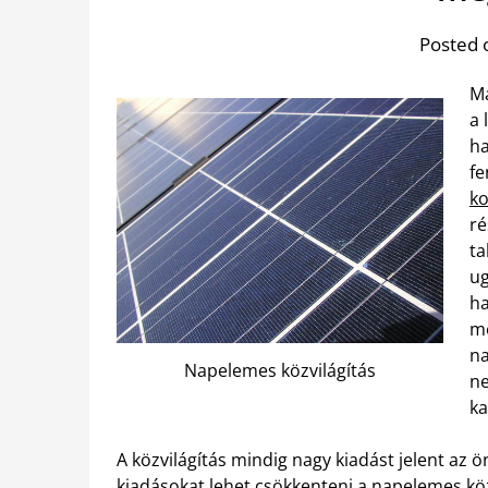
Posted 
Ma
a 
ha
fe
k
ré
ta
ug
ha
me
na
Napelemes közvilágítás
ne
ka
A közvilágítás mindig nagy kiadást jelent az 
kiadásokat lehet csökkenteni a napelemes köz