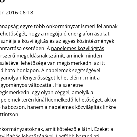
on 2016-06-18
napság egyre több önkormányzat ismeri fel annak
lehetőségét, hogy a megújuló energiaforrásokat
sználja a közvilágítás és az egyes közintézmények
nntartása esetében. A
napelemes közvilágítás
orszerű megoldásnak
számít, aminek minden
szletével lehetősége van megismerkedni az itt
lálható honlapon. A napelemek segítségével
yanolyan fényerősséget lehet elérni, mint a
gyományos változattal. Ha szeretne
gismerkedni egy olyan céggel, amelyik a
pelemek terén kínál kiemelkedő lehetőséget, akkor
 habozzon, hanem a napelemes közvilágítás linkre
ttintson!
önkormányzatoknak, amit kötelező ellátni. Ezeket a
világítás lehetőségével. Legfőbb használati