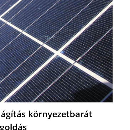
lágítás környezetbarát
goldás