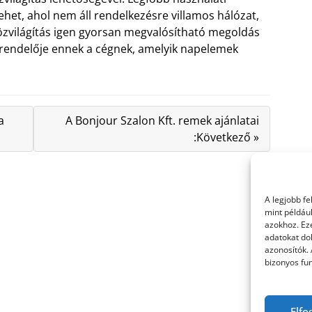
lehet, ahol nem áll rendelkezésre villamos hálózat,
közvilágítás igen gyorsan megvalósítható megoldás
rendelője ennek a cégnek, amelyik napelemek
a
A Bonjour Szalon Kft. remek ajánlatai
:Következő »
A legjobb f
mint példáu
azokhoz. Ez
adatokat dol
azonosítók.
bizonyos fun
Elfo