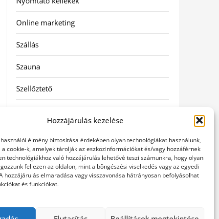
Nyomtató kellékek
Online marketing
Szállás
Szauna
Szellőztető
Szolgáltatás
Hozzájárulás kezelése
Táskák
elhasználói élmény biztosítása érdekében olyan technológiákat használunk,
l a cookie-k, amelyek tárolják az eszközinformációkat és/vagy hozzáférnek
Utazás
en technológiákhoz való hozzájárulás lehetővé teszi számunkra, hogy olyan
gozzunk fel ezen az oldalon, mint a böngészési viselkedés vagy az egyedi
 A hozzájárulás elmaradása vagy visszavonása hátrányosan befolyásolhat
Vásárlás
kciókat és funkciókat.
Webáruházak
gadás
Elutasítás
Beállítások megtekintése