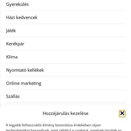
Gyerekülés
Házi kedvencek
Játék
Kerékpár
Klíma
Nyomtató kellékek
Online marketing
Szállás
Szauna
Hozzájárulás kezelése
Szellőztető
A legjobb felhasználói élmény biztosítása érdekében olyan
technológiákat használunk, mint például a cookie-k, amelyek tárolják az