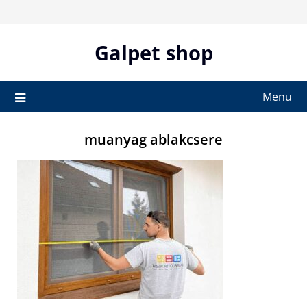
Skip
to
content
Galpet shop
Menu
muanyag ablakcsere