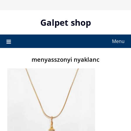
Skip
to
content
Galpet shop
Menu
menyasszonyi nyaklanc