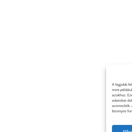
A legjobb f
mint példáu
azokhoz. Ez
adatokat dol
azonosítók.
bizonyos fun
Elfo