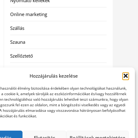
Nyomtató kellékek
Online marketing
Szállás
Szauna
Szellőztető
Szolgáltatás
Hozzájárulás kezelése
Táskák
elhasználói élmény biztosítása érdekében olyan technológiákat használunk,
l a cookie-k, amelyek tárolják az eszközinformációkat és/vagy hozzáférnek
Utazás
en technológiákhoz való hozzájárulás lehetővé teszi számunkra, hogy olyan
gozzunk fel ezen az oldalon, mint a böngészési viselkedés vagy az egyedi
 A hozzájárulás elmaradása vagy visszavonása hátrányosan befolyásolhat
Vásárlás
kciókat és funkciókat.
Webáruházak
gadás
Elutasítás
Beállítások megtekintése