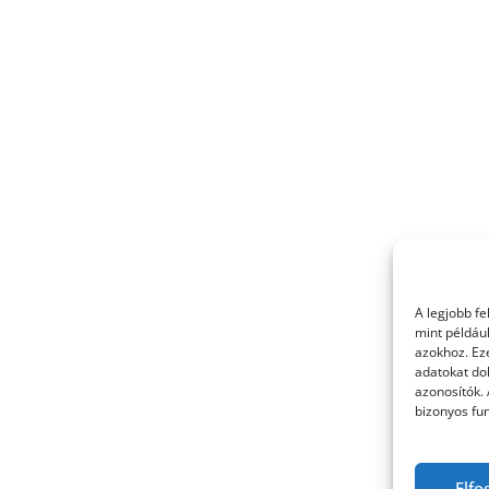
A legjobb f
mint példáu
azokhoz. Ez
adatokat dol
azonosítók.
bizonyos fun
Elfo