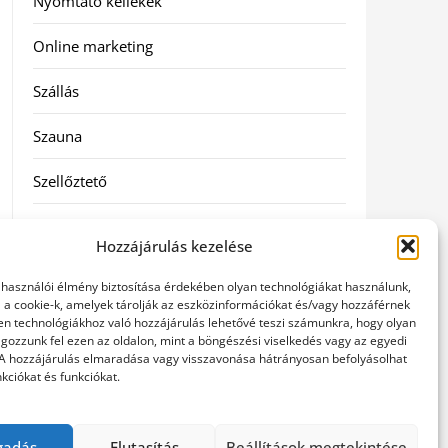
Nyomtató kellékek
Online marketing
Szállás
Szauna
Szellőztető
Szolgáltatás
Hozzájárulás kezelése
Táskák
elhasználói élmény biztosítása érdekében olyan technológiákat használunk,
l a cookie-k, amelyek tárolják az eszközinformációkat és/vagy hozzáférnek
Utazás
en technológiákhoz való hozzájárulás lehetővé teszi számunkra, hogy olyan
gozzunk fel ezen az oldalon, mint a böngészési viselkedés vagy az egyedi
 A hozzájárulás elmaradása vagy visszavonása hátrányosan befolyásolhat
Vásárlás
kciókat és funkciókat.
Webáruházak
gadás
Elutasítás
Beállítások megtekintése