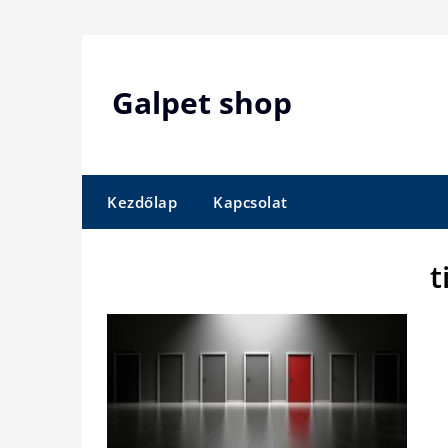
Skip
to
content
Galpet shop
Kezdőlap
Kapcsolat
t