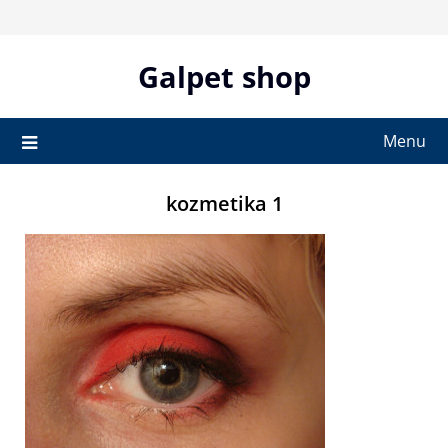
Skip
to
content
Galpet shop
Menu
kozmetika 1