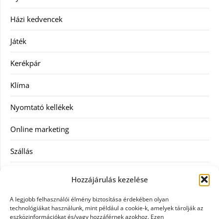
Házi kedvencek
Játék
Kerékpár
Klíma
Nyomtató kellékek
Online marketing
Szállás
Szauna
Hozzájárulás kezelése
Szellőztető
A legjobb felhasználói élmény biztosítása érdekében olyan
technológiákat használunk, mint például a cookie-k, amelyek tárolják az
Szolgáltatás
eszközinformációkat és/vagy hozzáférnek azokhoz. Ezen