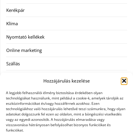
Kerékpár
Klíma
Nyomtató kellékek
Online marketing
Szállás
Szauna
Hozzájárulás kezelése
Szellőztető
A legjobb felhasználói élmény biztosítása érdekében olyan
technológiákat használunk, mint például a cookie-k, amelyek tárolják az
Szolgáltatás
eszközinformációkat és/vagy hozzáférnek azokhoz. Ezen
technológiákhoz való hozzájárulás lehetővé teszi számunkra, hogy olyan
adatokat dolgozzunk fel ezen az oldalon, mint a böngészési viselkedés
Táskák
vagy az egyedi azonosítók. A hozzájárulás elmaradása vagy
visszavonása hátrányosan befolyásolhat bizonyos funkciókat és
Utazás
funkciókat.