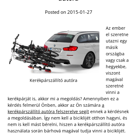
Posted on 2015-01-27
Az ember
el szeretne
utazni egy
másik
országba
vagy csak a
hegyekbe,
viszont
magával
Kerékpárszállító autóra
szeretné
vinni a
kerékpárját is, akkor mi a megoldás? Amennyiben ez a
kérdés felmerül Önben, akkor az Ön számára
a
kerékpárszállító autóra felszerelve segít
ennek a kérdésnek
a megoldásában. Így nem kell a biciklijét otthon hagyni, és
nem is kell mást bérelni, hiszen a kerékpárszállító autóra
használata során bárhová magával tudja vinni a biciklijét.