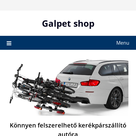
Skip
to
content
Galpet shop
Menu
Könnyen felszerelhető kerékpárszállító
autóra