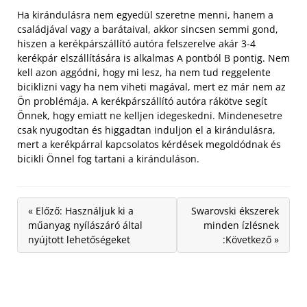
Ha kirándulásra nem egyedül szeretne menni, hanem a
családjával vagy a barátaival, akkor sincsen semmi gond,
hiszen a kerékpárszállító autóra felszerelve akár 3-4
kerékpár elszállítására is alkalmas A pontból B pontig. Nem
kell azon aggódni, hogy mi lesz, ha nem tud reggelente
biciklizni vagy ha nem viheti magával, mert ez már nem az
Ön problémája. A kerékpárszállító autóra rákötve segít
Önnek, hogy emiatt ne kelljen idegeskedni. Mindenesetre
csak nyugodtan és higgadtan induljon el a kirándulásra,
mert a kerékpárral kapcsolatos kérdések megoldódnak és
bicikli Önnel fog tartani a kiránduláson.
« Előző: Használjuk ki a
Swarovski ékszerek
műanyag nyílászáró által
minden ízlésnek
nyújtott lehetőségeket
:Következő »