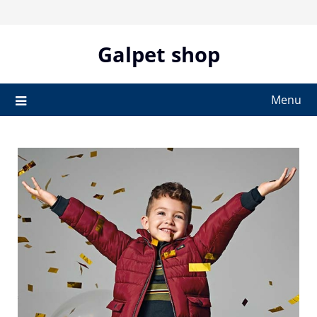
Skip
to
content
Galpet shop
Menu