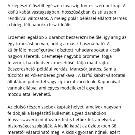
A kiegészítő ősztől egészen tavaszig fontos szerepet kap. A
kisfiú kabát vastagságban, hosszúságban
és stílusban
rendkívül változatos. A meleg polár béléssel ellátott termék
a hideg téli napokra lesz ideális.
Érdemes legalább 2 darabot beszerezni belőle, így amíg az
egyik mosásban van, addig a másik használható. A
különféle mesefigurával díszített ruhadarabokat a kicsik
nagyon szeretik. Csemetéje nagyobb örömmel fogja
felvenni, ha a kedvenc mesehősét látja majd rajta.
Beszerezhető, például Verdás, Mancsőrjáratos, Sam a
tűzoltós és Pókemberes grafikával. A kisfiú kabát változatai
általában patenttel vagy cipzárral záródnak. Kapucnival
vannak ellátva, ami egyes modelleknél egyetlen
mozdulattal levehető.
Az elülső részen zsebek kaptak helyet, amelyek nagyban
feldobják a kiegészítő küllemét. Egyes darabokon
fényvisszaverő mintázatok fedezhetőek fel, amelyek a
biztonságot szolgálják. A kisfiú kabát az üzletekben 68
mérettől vásárolható meg. A kicsik gyorsan nőnek, ezért