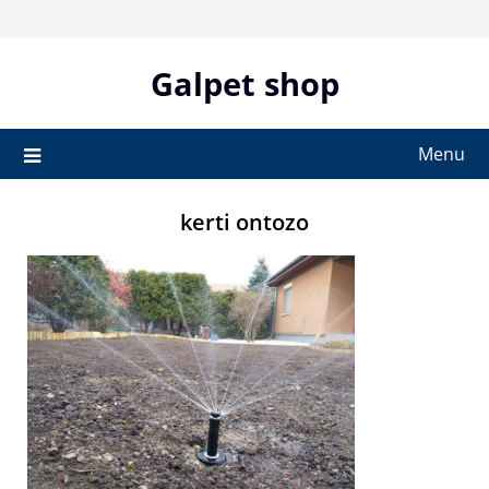
Skip
to
content
Galpet shop
Menu
kerti ontozo