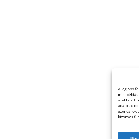
A legjobb f
mint példáu
azokhoz. Ez
adatokat dol
azonosítók.
bizonyos fun
Elfo