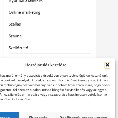
Nyomtató kellékek
Online marketing
Szállás
Szauna
Szellőztető
Szolgáltatás
Hozzájárulás kezelése
Táskák
elhasználói élmény biztosítása érdekében olyan technológiákat használunk,
l a cookie-k, amelyek tárolják az eszközinformációkat és/vagy hozzáférnek
Utazás
en technológiákhoz való hozzájárulás lehetővé teszi számunkra, hogy olyan
gozzunk fel ezen az oldalon, mint a böngészési viselkedés vagy az egyedi
 A hozzájárulás elmaradása vagy visszavonása hátrányosan befolyásolhat
Vásárlás
kciókat és funkciókat.
Webáruházak
gadás
Elutasítás
Beállítások megtekintése