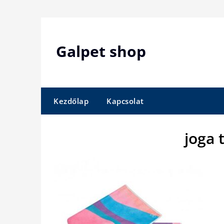
Skip
to
content
Galpet shop
Kezdőlap
Kapcsolat
joga 