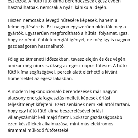
eszközök. A
hűtő fűtő klíma berendezések egész
évben
használhatóak, nemcsak a nyári kánikula idején.
Hiszen nemcsak a levegő hűtésére képesek, hanem a
felmelegítésére is. Ezt nagyon egyszerűen oldották meg a
gyártók. Egyszerűen megfordítható a hűtési folyamat. Igaz,
hogy ez némi többletenergiát igényel, de még így is nagyon
gazdaságosan használható.
Főleg az átmeneti időszakban, tavasz elején és ősz végén,
amikor még nincs szükség az egész napos fűtésre. A hűtő
fűtő klíma segítségével, percek alatt elérhető a kívánt
hőmérséklet az egész lakásban.
A modern légkondicionáló berendezések már nagyon
alacsony energiafogyasztás mellett képesek óriási
teljesítményt kifejteni. Ezért senkinek nem kell attól tartani,
hogy egy hűtő fűtő klíma beszerelésével óriási
villanyszámlát kell majd fizetni. Sokszor gazdaságosabb
ezen készülékek alkalmazása, mint más elektromos
árammal működő fűtőtesteké.