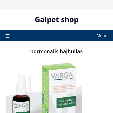
Skip
to
content
Galpet shop
Menu
hormonalis hajhullas