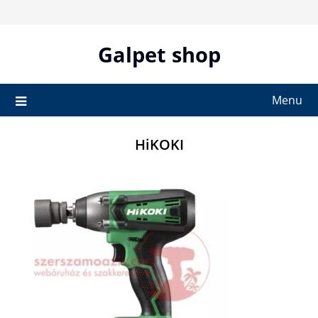
Skip
to
content
Galpet shop
Menu
HiKOKI